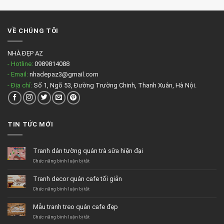
VỀ CHÚNG TÔI
NHÀ ĐẸP AZ
- Hotline:
0989814088
- Email:
nhadepaz3@gmail.com
- Địa chỉ:
Số 1, Ngõ 53, Đường Trường Chinh, Thanh Xuân, Hà Nội.
TIN TỨC MỚI
Tranh dán tường quán trà sữa hiện đại
ở
Chức năng bình luận bị tắt
Tranh
dán
Tranh decor quán cafe tối giản
tường
quán
ở
Chức năng bình luận bị tắt
trà
Tranh
sữa
decor
Mẫu tranh treo quán cafe đẹp
hiện
quán
đại
cafe
ở
Chức năng bình luận bị tắt
tối
Mẫu