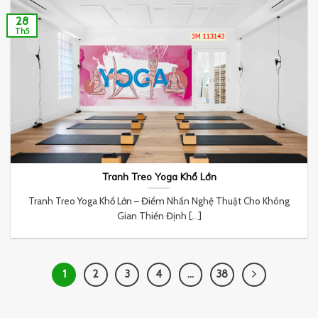
28
Th5
Tranh Treo Yoga Khổ Lớn
Tranh Treo Yoga Khổ Lớn – Điểm Nhấn Nghệ Thuật Cho Không
Gian Thiền Định [...]
1
2
3
4
…
38