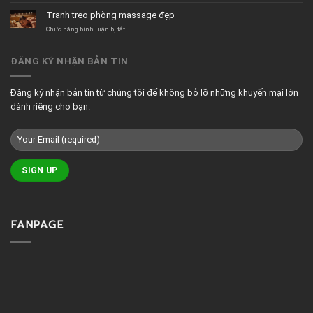
giản
tranh
Tranh treo phòng massage đẹp
treo
quán
ở
Chức năng bình luận bị tắt
cafe
Tranh
đẹp
treo
phòng
ĐĂNG KÝ NHẬN BẢN TIN
massage
đẹp
Đăng ký nhận bản tin từ chúng tôi để không bỏ lỡ những khuyến mại lớn
dành riêng cho bạn.
FANPAGE