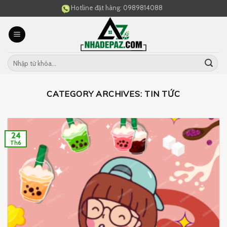
Skip
Hotline đặt hàng:
0989814088
to
content
CATEGORY ARCHIVES:
TIN TỨC
24
Th6