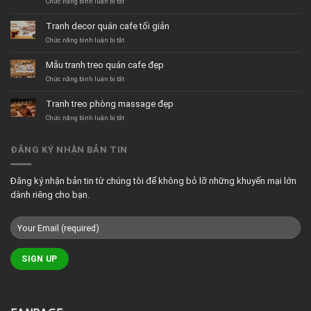
ở
Chức năng bình luận bị tắt
Tranh
dán
Tranh decor quán cafe tối giản
tường
quán
ở
Chức năng bình luận bị tắt
trà
Tranh
sữa
decor
Mẫu tranh treo quán cafe đẹp
hiện
quán
đại
cafe
ở
Chức năng bình luận bị tắt
tối
Mẫu
giản
tranh
Tranh treo phòng massage đẹp
treo
quán
ở
Chức năng bình luận bị tắt
cafe
Tranh
đẹp
treo
phòng
ĐĂNG KÝ NHẬN BẢN TIN
massage
đẹp
Đăng ký nhận bản tin từ chúng tôi để không bỏ lỡ những khuyến mại lớn
dành riêng cho bạn.