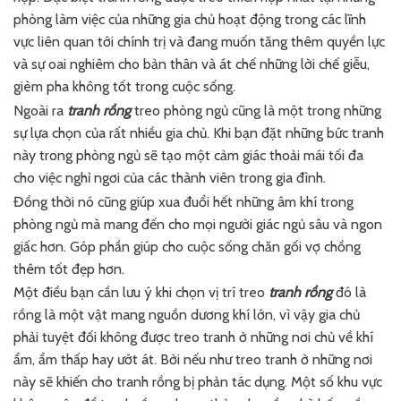
phòng làm việc của những gia chủ hoạt động trong các lĩnh
vực liên quan tới chính trị và đang muốn tăng thêm quyền lực
và sự oai nghiêm cho bản thân và át chế những lời chế giễu,
gièm pha không tốt trong cuộc sống.
Ngoài ra
tranh rồng
treo phòng ngủ cũng là một trong những
sự lựa chọn của rất nhiều gia chủ. Khi bạn đặt những bức tranh
này trong phòng ngủ sẽ tạo một cảm giác thoải mái tối đa
cho việc nghỉ ngơi của các thành viên trong gia đình.
Đồng thời nó cũng giúp xua đuổi hết những âm khí trong
phòng ngủ mà mang đến cho mọi người giác ngủ sâu và ngon
giấc hơn. Góp phần giúp cho cuộc sống chăn gối vợ chồng
thêm tốt đẹp hơn.
Một điều bạn cần lưu ý khi chọn vị trí treo
tranh rồng
đó là
rồng là một vật mang nguồn dương khí lớn, vì vậy gia chủ
phải tuyệt đối không được treo tranh ở những nơi chủ về khí
ẩm, ẩm thấp hay ướt át. Bởi nếu như treo tranh ở những nơi
này sẽ khiến cho tranh rồng bị phản tác dụng. Một số khu vực