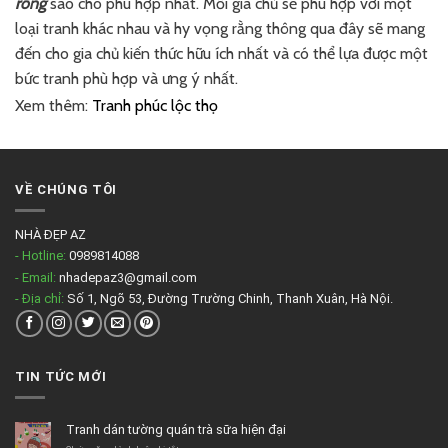
rồng
sao cho phù hợp nhất. Mỗi gia chủ sẽ phù hợp với một
loại tranh khác nhau và hy vọng rằng thông qua đây sẽ mang
đến cho gia chủ kiến thức hữu ích nhất và có thể lựa được một
bức tranh phù hợp và ưng ý nhất.
Xem thêm:
Tranh phúc lộc thọ
VỀ CHÚNG TÔI
NHÀ ĐẸP AZ
- Hotline:
0989814088
- Email:
nhadepaz3@gmail.com
- Địa chỉ:
Số 1, Ngõ 53, Đường Trường Chinh, Thanh Xuân, Hà Nội.
TIN TỨC MỚI
Tranh dán tường quán trà sữa hiện đại