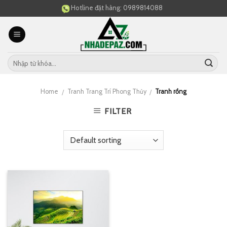
Skip
Hotline đặt hàng:
0989814088
to
content
Home
Tranh Trang Trí Phong Thủy
Tranh rồng
/
/
FILTER