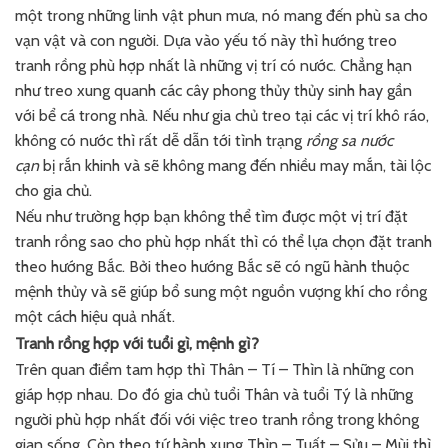
một trong những linh vật phun mưa, nó mang đến phù sa cho
vạn vật và con người. Dựa vào yếu tố này thì hướng treo
tranh rồng phù hợp nhất là những vị trí có nước. Chẳng hạn
như treo xung quanh các cây phong thủy thủy sinh hay gần
với bể cá trong nhà. Nếu như gia chủ treo tại các vị trí khô ráo,
không có nước thì rất dễ dẫn tới tình trạng
rồng sa nước
cạn
bị rắn khinh và sẽ không mang đến nhiều may mắn, tài lộc
cho gia chủ.
Nếu như trường hợp bạn không thể tìm được một vị trí đặt
tranh rồng sao cho phù hợp nhất thì có thể lựa chọn đặt tranh
theo hướng Bắc. Bởi theo hướng Bắc sẽ có ngũ hành thuộc
mệnh thủy và sẽ giúp bổ sung một nguồn vượng khí cho rồng
một cách hiệu quả nhất.
Tranh rồng hợp với tuổi gì, mệnh gì?
Trên quan điểm tam hợp thì Thân – Tí – Thìn là những con
giáp hợp nhau. Do đó gia chủ tuổi Thân và tuổi Tý là những
người phù hợp nhất đối với việc treo tranh rồng trong không
gian sống. Còn theo tứ hành xung Thìn – Tuất – Sửu – Mùi thì