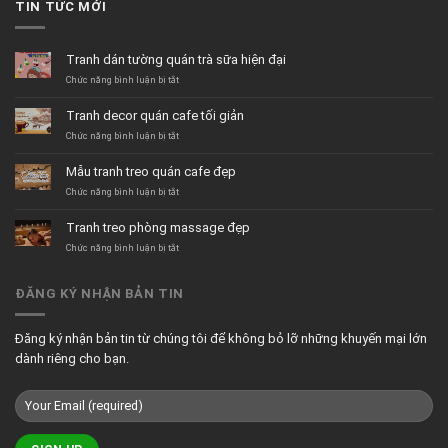
TIN TỨC MỚI
Tranh dán tường quán trà sữa hiện đại
ở
Chức năng bình luận bị tắt
Tranh
dán
Tranh decor quán cafe tối giản
tường
quán
ở
Chức năng bình luận bị tắt
trà
Tranh
sữa
decor
Mẫu tranh treo quán cafe đẹp
hiện
quán
đại
cafe
ở
Chức năng bình luận bị tắt
tối
Mẫu
giản
tranh
Tranh treo phòng massage đẹp
treo
quán
ở
Chức năng bình luận bị tắt
cafe
Tranh
đẹp
treo
phòng
ĐĂNG KÝ NHẬN BẢN TIN
massage
đẹp
Đăng ký nhận bản tin từ chúng tôi để không bỏ lỡ những khuyến mại lớn
dành riêng cho bạn.