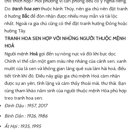
cho thích hợp? Mỗi phương vị căn phòng đều có ý nghĩa riêng.
Do
tranh hoa sen
thuộc hành Thủy, nên gia chủ nên đặt tranh
ở hướng
Bắc
để đón nhận được nhiều may mắn và tài lộc
nhất. Ngoài ra gia chủ cũng có thể đặt tranh hướng Đông hoặc
hướng Tây.
TRANH HOA SEN HỢP VỚI NHỮNG NGƯỜI THUỘC MỆNH
HOẢ
Người mệnh
Hoả
gợi đến sự nóng nực và đôi khi bực dọc.
Chính vì thế cần một gam màu nhẹ nhàng của cánh sen, xanh
mướt của lá sen và không gian làng quê xưa làm hài hoà, điều
tiết tính khí đó. Điều này giúp gia chủ mệnh Hoả cảm nhận
được sự an yên, tĩnh lặng và cảm thấy thoải mái, thư thái. Bạn
cùng tham khảo năm sinh của người thuộc mệnh Hỏa phù hợp
treo tranh hoa sen:
Đinh Dậu : 1957, 2017
Bính Dần : 1926, 1986
Ất Hợi : 1935, 1995