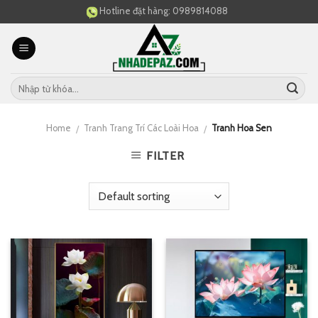
Skip
Hotline đặt hàng:
0989814088
to
content
Home
Tranh Trang Trí Các Loài Hoa
Tranh Hoa Sen
/
/
FILTER