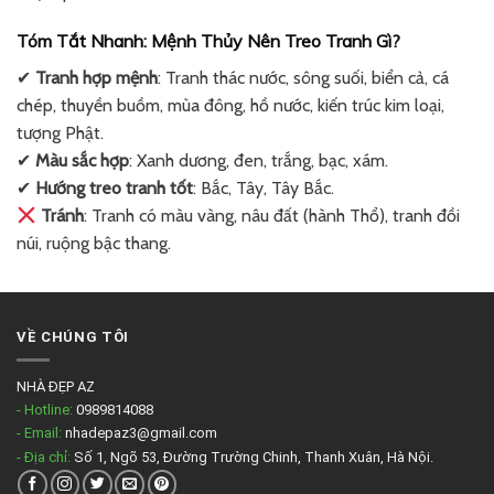
Tóm Tắt Nhanh: Mệnh Thủy Nên Treo Tranh Gì?
✔
Tranh hợp mệnh
: Tranh thác nước, sông suối, biển cả, cá
chép, thuyền buồm, mùa đông, hồ nước, kiến trúc kim loại,
tượng Phật.
✔
Màu sắc hợp
: Xanh dương, đen, trắng, bạc, xám.
✔
Hướng treo tranh tốt
: Bắc, Tây, Tây Bắc.
Tránh
: Tranh có màu vàng, nâu đất (hành Thổ), tranh đồi
núi, ruộng bậc thang.
VỀ CHÚNG TÔI
NHÀ ĐẸP AZ
- Hotline:
0989814088
- Email:
nhadepaz3@gmail.com
- Địa chỉ:
Số 1, Ngõ 53, Đường Trường Chinh, Thanh Xuân, Hà Nội.