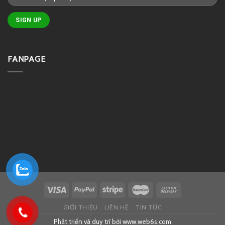
FANPAGE
GIỚI THIỆU
LIÊN HỆ
TIN TỨC
Phát triển và duy trì bởi
www.web6s.com