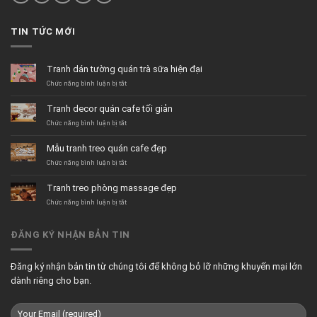
TIN TỨC MỚI
Tranh dán tường quán trà sữa hiện đại
ở
Chức năng bình luận bị tắt
Tranh
dán
Tranh decor quán cafe tối giản
tường
quán
ở
Chức năng bình luận bị tắt
trà
Tranh
sữa
decor
Mẫu tranh treo quán cafe đẹp
hiện
quán
đại
cafe
ở
Chức năng bình luận bị tắt
tối
Mẫu
giản
tranh
Tranh treo phòng massage đẹp
treo
quán
ở
Chức năng bình luận bị tắt
cafe
Tranh
đẹp
treo
phòng
ĐĂNG KÝ NHẬN BẢN TIN
massage
đẹp
Đăng ký nhận bản tin từ chúng tôi để không bỏ lỡ những khuyến mại lớn
dành riêng cho bạn.