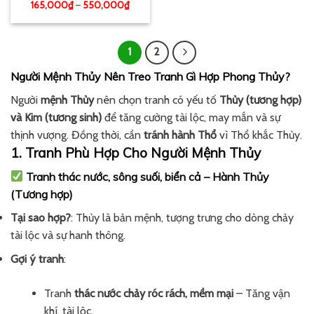
165,000
₫
–
550,000
₫
1
2
Người Mệnh Thủy Nên Treo Tranh Gì Hợp Phong Thủy?
Người
mệnh Thủy
nên chọn tranh có yếu tố
Thủy (tương hợp)
và Kim (tương sinh)
để tăng cường tài lộc, may mắn và sự
thịnh vượng. Đồng thời, cần
tránh hành Thổ
vì Thổ khắc Thủy.
1. Tranh Phù Hợp Cho Người Mệnh Thủy
Tranh thác nước, sông suối, biển cả – Hành Thủy
(Tương hợp)
Tại sao hợp?
: Thủy là bản mệnh, tượng trưng cho dòng chảy
tài lộc và sự hanh thông.
Gợi ý tranh
:
Tranh
thác nước chảy róc rách, mềm mại
– Tăng vận
khí, tài lộc.