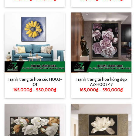
Tranh trang trí hoa cúc H002-
Tranh trang trí hoa hồng đẹp
01
AZ-H002-17
165,000
₫
–
550,000
₫
165,000
₫
–
550,000
₫