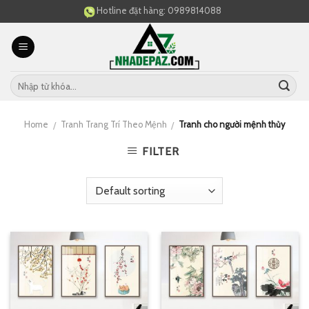
Skip
Hotline đặt hàng:
0989814088
to
content
Home
Tranh Trang Trí Theo Mệnh
Tranh cho người mệnh thủy
/
/
FILTER