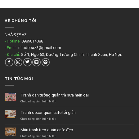
VỀ CHÚNG TÔI
NHÀ ĐẸP AZ
- Hotline:
0989814088
- Email:
nhadepaz3@gmail.com
- Địa chỉ:
Số 1, Ngõ 53, Đường Trường Chinh, Thanh Xuân, Hà Nội.
TIN TỨC MỚI
Tranh dán tường quán trà sữa hiện đại
ở
Chức năng bình luận bị tắt
Tranh
dán
Tranh decor quán cafe tối giản
tường
quán
ở
Chức năng bình luận bị tắt
trà
Tranh
sữa
decor
Mẫu tranh treo quán cafe đẹp
hiện
quán
đại
cafe
ở
Chức năng bình luận bị tắt