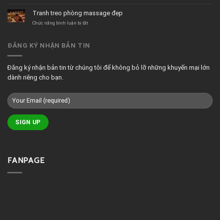
tối
Mẫu
giản
tranh
Tranh treo phòng massage đẹp
treo
quán
ở
Chức năng bình luận bị tắt
cafe
Tranh
đẹp
treo
phòng
ĐĂNG KÝ NHẬN BẢN TIN
massage
đẹp
Đăng ký nhận bản tin từ chúng tôi để không bỏ lỡ những khuyến mại lớn
dành riêng cho bạn.
FANPAGE