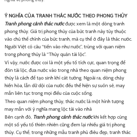
Ý NGHĨA CỦA TRANH THÁC NƯỚC THEO PHONG THỦY
Tranh phong cảnh thác nước
được xem là một dòng tranh
phong thủy. Giá trị phong thủy của bức tranh này tùy thuộc
vào chủ thể chính của bức tranh, mà cụ thể ở đây là thác nước.
Người Việt có câu “tiền vào như nước”, trùng với quan niệm
trong phong thủy là “Thủy quản tài lộc”.
Vì vậy, nước được coi là một yếu tố tích cực, quan trọng để
đón tài lộc, đưa nước vào trong nhà theo quan niệm phong
thủy là cách để tạo sinh khí cát tường. Ngoài ra, dòng chảy
hiền hòa, lẫn dữ dội của nước đều thể hiện sự suôn sẻ, may
mắn liên tục trong mọi điều của cuộc sống.
Theo quan niệm phong thủy, thác nước là một hình tượng
may mắn với ý nghĩa mang lộc tài vào nhà
Bên cạnh đó,
Tranh phong cảnh thác nước
khi kết hợp cùng
một số yếu tố thiên nhiên cũng đem lại nhiều giá trị phong
thủy. Cụ thể, trong những mẫu tranh phù điêu đẹp, tranh thác