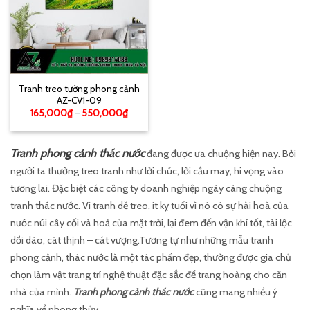
Tranh treo tường phong cảnh
AZ-CV1-09
165,000
₫
–
550,000
₫
Tranh phong cảnh thác nước
đang được ưa chuộng hiện nay. Bởi
người ta thường treo tranh như lời chúc, lời cầu may, hi vọng vào
tương lai. Đặc biệt các công ty doanh nghiệp ngày càng chuộng
tranh thác nước. Vì tranh dễ treo, ít kỵ tuổi vì nó có sự hài hoà của
nước núi cây cối và hoả của mặt trời, lại đem đến vận khí tốt, tài lộc
dồi dào, cát thịnh – cát vượng.Tương tự như những mẫu tranh
phong cảnh, thác nước là một tác phẩm đẹp, thường được gia chủ
chọn làm vật trang trí nghệ thuật đặc sắc để trang hoàng cho căn
nhà của mình.
Tranh phong cảnh thác nước
cũng mang nhiều ý
nghĩa về phong thủy.