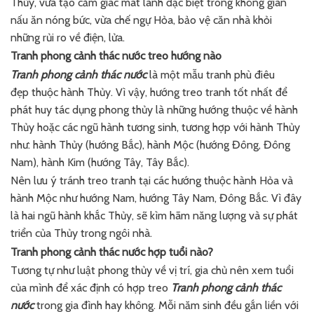
Thủy, vừa tạo cảm giác mát lành đặc biệt trong không gian
nấu ăn nóng bức, vừa chế ngự Hỏa, bảo vệ căn nhà khỏi
những rủi ro về điện, lửa.
Tranh phong cảnh thác nước treo hướng nào
Tranh phong cảnh thác nước
là một mẫu tranh phù điêu
đẹp thuộc hành Thủy. Vì vậy, hướng treo tranh tốt nhất để
phát huy tác dụng phong thủy là những hướng thuộc về hành
Thủy hoặc các ngũ hành tương sinh, tương hợp với hành Thủy
như: hành Thủy (hướng Bắc), hành Mộc (hướng Đông, Đông
Nam), hành Kim (hướng Tây, Tây Bắc).
Nên lưu ý tránh treo tranh tại các hướng thuộc hành Hỏa và
hành Mộc như hướng Nam, hướng Tây Nam, Đông Bắc. Vì đây
là hai ngũ hành khắc Thủy, sẽ kìm hãm năng lượng và sự phát
triển của Thủy trong ngôi nhà.
Tranh phong cảnh thác nước hợp tuổi nào?
Tương tự như luật phong thủy về vị trí, gia chủ nên xem tuổi
của mình để xác định có hợp treo
Tranh phong cảnh thác
nước
trong gia đình hay không. Mỗi năm sinh đều gắn liền với