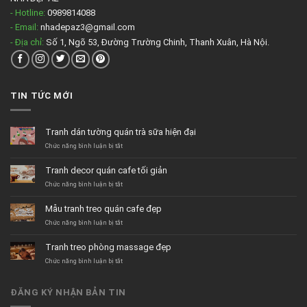
- Hotline:
0989814088
- Email:
nhadepaz3@gmail.com
- Địa chỉ:
Số 1, Ngõ 53, Đường Trường Chinh, Thanh Xuân, Hà Nội.
TIN TỨC MỚI
Tranh dán tường quán trà sữa hiện đại
ở
Chức năng bình luận bị tắt
Tranh
dán
Tranh decor quán cafe tối giản
tường
quán
ở
Chức năng bình luận bị tắt
trà
Tranh
sữa
decor
Mẫu tranh treo quán cafe đẹp
hiện
quán
đại
cafe
ở
Chức năng bình luận bị tắt
tối
Mẫu
giản
tranh
Tranh treo phòng massage đẹp
treo
quán
ở
Chức năng bình luận bị tắt
cafe
Tranh
đẹp
treo
phòng
ĐĂNG KÝ NHẬN BẢN TIN
massage