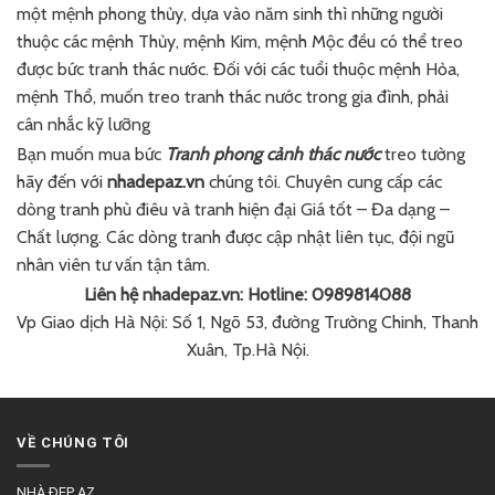
một mệnh phong thủy, dựa vào năm sinh thì những người
thuộc các mệnh Thủy, mệnh Kim, mệnh Mộc đều có thể treo
được bức tranh thác nước. Đối với các tuổi thuộc mệnh Hỏa,
mệnh Thổ, muốn treo tranh thác nước trong gia đình, phải
cân nhắc kỹ lưỡng
Bạn muốn mua bức
Tranh phong cảnh thác nước
treo tường
hãy đến với
nhadepaz.vn
chúng tôi. Chuyên cung cấp các
dòng tranh phù điêu và tranh hiện đại Giá tốt – Đa dạng –
Chất lượng. Các dòng tranh được cập nhật liên tục, đội ngũ
nhân viên tư vấn tận tâm.
Liên hệ nhadepaz.vn: Hotline: 0989814088
Vp Giao dịch Hà Nội: Số 1, Ngõ 53, đường Trường Chinh, Thanh
Xuân, Tp.Hà Nội.
VỀ CHÚNG TÔI
NHÀ ĐẸP AZ