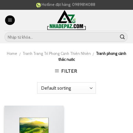
Skip
Hotline đặt hàng:
0989814088
to
content
Home
Tranh Trang Trí Phong Cảnh Thiên Nhiên
Tranh phong cảnh
/
/
thác nước
FILTER