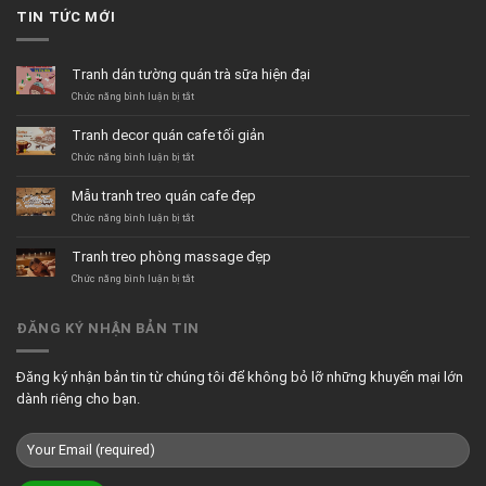
TIN TỨC MỚI
Tranh dán tường quán trà sữa hiện đại
ở
Chức năng bình luận bị tắt
Tranh
dán
Tranh decor quán cafe tối giản
tường
quán
ở
Chức năng bình luận bị tắt
trà
Tranh
sữa
decor
Mẫu tranh treo quán cafe đẹp
hiện
quán
đại
cafe
ở
Chức năng bình luận bị tắt
tối
Mẫu
giản
tranh
Tranh treo phòng massage đẹp
treo
quán
ở
Chức năng bình luận bị tắt
cafe
Tranh
đẹp
treo
phòng
ĐĂNG KÝ NHẬN BẢN TIN
massage
đẹp
Đăng ký nhận bản tin từ chúng tôi để không bỏ lỡ những khuyến mại lớn
dành riêng cho bạn.