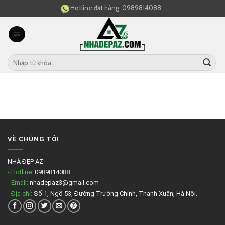
Skip
Hotline đặt hàng:
0989814088
to
content
VỀ CHÚNG TÔI
NHÀ ĐẸP AZ
- Hotline:
0989814088
- Email:
nhadepaz3@gmail.com
- Địa chỉ:
Số 1, Ngõ 53, Đường Trường Chinh, Thanh Xuân, Hà Nội.