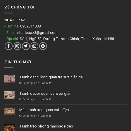
VỀ CHÚNG TÔI
NHÀ ĐẸP AZ
- Hotline:
0989814088
- Email:
nhadepaz3@gmail.com
- Địa chỉ:
Số 1, Ngõ 53, Đường Trường Chinh, Thanh Xuân, Hà Nội.
TIN TỨC MỚI
Tranh dán tường quán trà sữa hiện đại
ở
Chức năng bình luận bị tắt
Tranh
dán
Tranh decor quán cafe tối giản
tường
quán
ở
Chức năng bình luận bị tắt
trà
Tranh
sữa
decor
Mẫu tranh treo quán cafe đẹp
hiện
quán
đại
cafe
ở
Chức năng bình luận bị tắt
tối
Mẫu
giản
tranh
Tranh treo phòng massage đẹp
treo