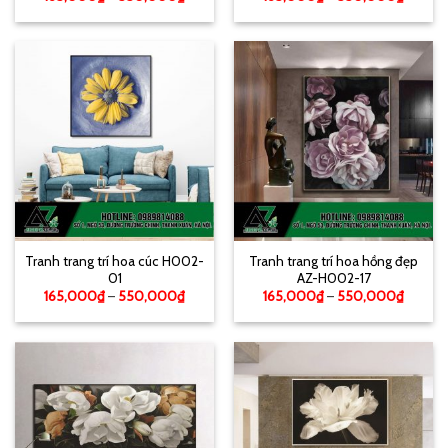
Tranh trang trí hoa cúc H002-
Tranh trang trí hoa hồng đẹp
01
AZ-H002-17
165,000
₫
–
550,000
₫
165,000
₫
–
550,000
₫