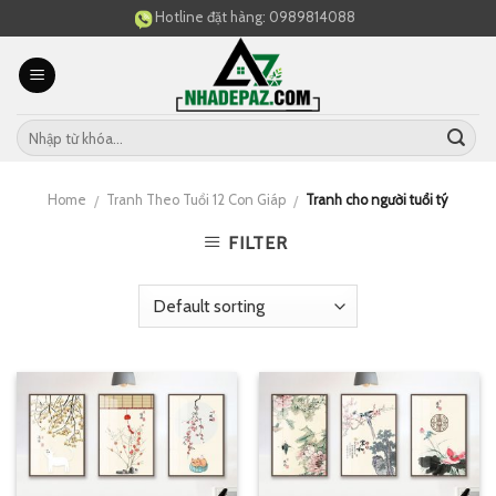
Skip
Hotline đặt hàng:
0989814088
to
content
Home
Tranh Theo Tuổi 12 Con Giáp
Tranh cho người tuổi tý
/
/
FILTER