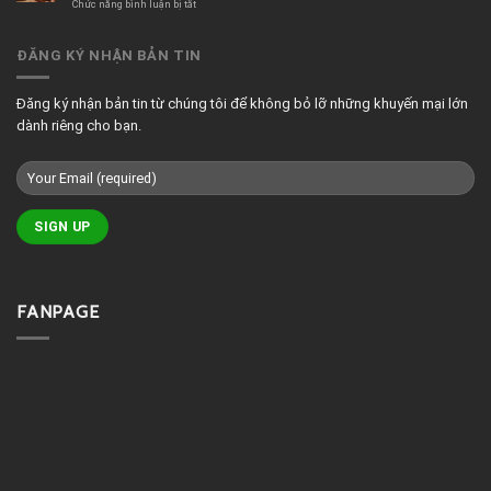
quán
ở
Chức năng bình luận bị tắt
cafe
Tranh
đẹp
treo
phòng
ĐĂNG KÝ NHẬN BẢN TIN
massage
đẹp
Đăng ký nhận bản tin từ chúng tôi để không bỏ lỡ những khuyến mại lớn
dành riêng cho bạn.
FANPAGE