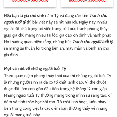
165,000
₫
–
550,000
₫
165,000
₫
–
550,000
₫
Nếu bạn là gia chủ sinh năm Tý và đang cần tìm
Tranh cho
người tuổi tý
thì bài viết này sẽ rất hữu ích. Ngày nay, nhiều
người rất chú trọng tới việc trang trí 1 bức tranh phong thủy
giúp gia chủ mang nhiều tài lộc, gia đạo ổn định và hạnh phúc.
Họ thường quan niệm rằng, những bức
Tranh cho người tuổi tý
sẽ mang lại thuận lợi trong làm ăn, may mắn và bình an cho
gia đình.
Một vài nét về những người tuổi Tý
Theo quan niệm phong thủy thời xưa thì những người tuổi Tý
là những người sinh ra đã có tố chất lãnh đạo. Vì thế chuột
được đặt làm con giáp đầu tiên trong hệ thống 12 con giáp.
Những người tuổi Tý thường mang trong mình sự sáng tạo, dí
dỏm và tinh thần học hỏi cao. Tố chất linh hoạt, luôn nhạy
bén trong công việc là các điểm bạn thường thấy về những
người mang tuổi này.