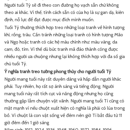
Người tuổi Tý sẽ đi theo con đường họ vạch sẵn chứ không
theo ai khác. Vì thế, tính cách sẵn có của họ là sự gan dạ, kiên
định, nỗ lực để đạt được mục đích mình muốn.
Tuổi Tý thường thích hợp treo những loại tranh về hình tượng
khỉ, rồng, trâu. Cần tránh những loại tranh có hình tượng Mão
và Ngọ hoặc tranh có các hệ màu chính như: màu vàng, da
cam, đỏ, tím. Vì thế dù bức tranh mã đáo thành công được
nhiều người ưa chuộng nhưng lại không thích hợp với đa số gia
chủ tuổi Tý.
Ý nghĩa tranh treo tường phong thủy cho người tuổi Tý
Người mang tuổi này rất duyên dáng và hấp dẫn người khác
phái. Tuy nhiên, họ rất sợ ánh sáng và tiếng động. Người
mang tuổi này rất tích cực và năng động nhưng họ cũng
thường gặp lắm chuyện vặt vãnh. Người mang tuổi Tí cũng có
mặt mạnh vì nếu chuột xuất hiện có nghĩa là phải có lúa trong
bồ. Vì chuột là con vật sống về đêm nên giờ Tí bắt đầu từ 11
giờ đêm đến 1 giờ sáng
Năm sinh: 1912, 1924, 1936, 1948, 1960, 1972, 1984, 1996,