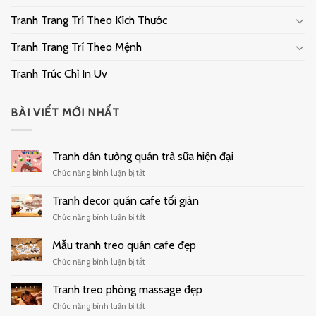
Tranh Trang Trí Theo Kích Thước
Tranh Trang Trí Theo Mệnh
Tranh Trúc Chỉ In Uv
BÀI VIẾT MỚI NHẤT
Tranh dán tường quán trà sữa hiện đại
ở
Chức năng bình luận bị tắt
Tranh
dán
Tranh decor quán cafe tối giản
tường
ở
Chức năng bình luận bị tắt
quán
Tranh
trà
decor
Mẫu tranh treo quán cafe đẹp
sữa
quán
hiện
ở
Chức năng bình luận bị tắt
cafe
đại
Mẫu
tối
tranh
Tranh treo phòng massage đẹp
giản
treo
ở
Chức năng bình luận bị tắt
quán