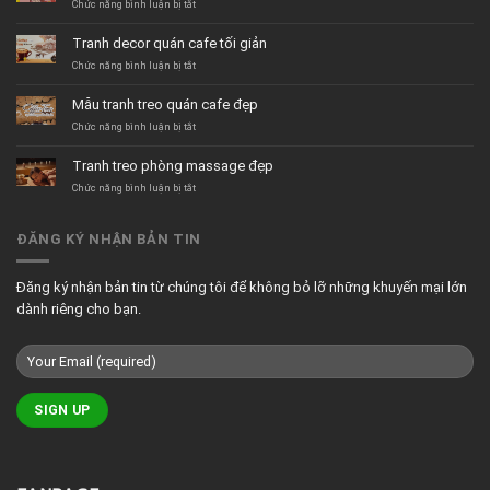
ở
Chức năng bình luận bị tắt
Tranh
dán
Tranh decor quán cafe tối giản
tường
quán
ở
Chức năng bình luận bị tắt
trà
Tranh
sữa
decor
Mẫu tranh treo quán cafe đẹp
hiện
quán
đại
cafe
ở
Chức năng bình luận bị tắt
tối
Mẫu
giản
tranh
Tranh treo phòng massage đẹp
treo
quán
ở
Chức năng bình luận bị tắt
cafe
Tranh
đẹp
treo
phòng
ĐĂNG KÝ NHẬN BẢN TIN
massage
đẹp
Đăng ký nhận bản tin từ chúng tôi để không bỏ lỡ những khuyến mại lớn
dành riêng cho bạn.