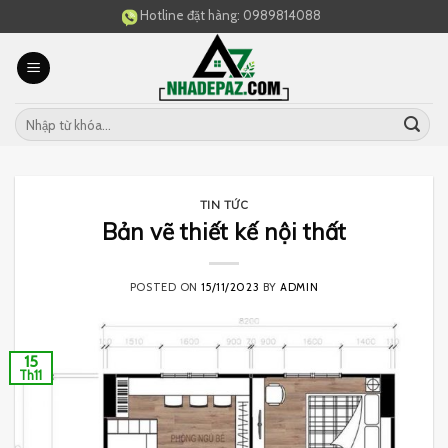
Skip
Hotline đặt hàng:
0989814088
to
content
TIN TỨC
Bản vẽ thiết kế nội thất
POSTED ON
15/11/2023
BY
ADMIN
15
Th11