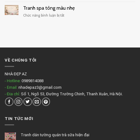
Tranh
cafe
treo
Tranh spa tông màu nhẹ
đẹp
phòng
ở
Chức năng bình luận bị tắt
massage
Tranh
đẹp
spa
tông
màu
nhẹ
VỀ CHÚNG TÔI
NHÀ ĐẸP AZ
- Hotline:
0989814088
- Email:
nhadepaz3@gmail.com
- Địa chỉ:
Số 1, Ngõ 53, Đường Trường Chinh, Thanh Xuân, Hà Nội.
TIN TỨC MỚI
Tranh dán tường quán trà sữa hiện đại