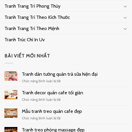
Tranh Trang Trí Phong Thủy
Tranh Trang Trí Theo Kích Thước
Tranh Trang Trí Theo Mệnh
Tranh Trúc Chỉ In Uv
BÀI VIẾT MỚI NHẤT
Tranh dán tường quán trà sữa hiện đại
ở
Chức năng bình luận bị tắt
Tranh
dán
Tranh decor quán cafe tối giản
tường
ở
Chức năng bình luận bị tắt
quán
Tranh
trà
decor
Mẫu tranh treo quán cafe đẹp
sữa
quán
hiện
ở
Chức năng bình luận bị tắt
cafe
đại
Mẫu
tối
tranh
Tranh treo phòng massage đẹp
giản