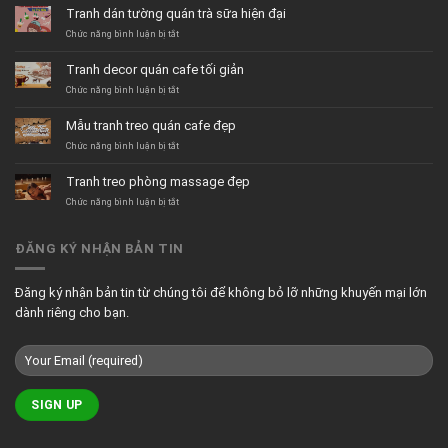
Tranh dán tường quán trà sữa hiện đại
ở
Chức năng bình luận bị tắt
Tranh
dán
Tranh decor quán cafe tối giản
tường
quán
ở
Chức năng bình luận bị tắt
trà
Tranh
sữa
decor
Mẫu tranh treo quán cafe đẹp
hiện
quán
đại
cafe
ở
Chức năng bình luận bị tắt
tối
Mẫu
giản
tranh
Tranh treo phòng massage đẹp
treo
quán
ở
Chức năng bình luận bị tắt
cafe
Tranh
đẹp
treo
phòng
ĐĂNG KÝ NHẬN BẢN TIN
massage
đẹp
Đăng ký nhận bản tin từ chúng tôi để không bỏ lỡ những khuyến mại lớn
dành riêng cho bạn.