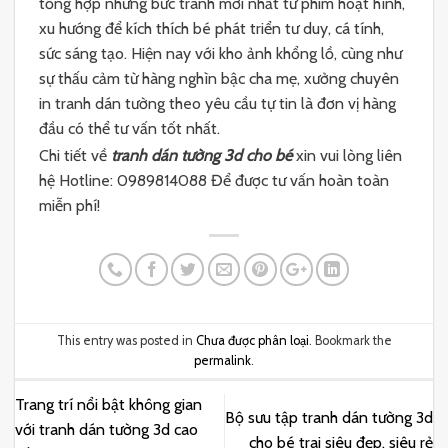
tổng hợp những bức tranh mới nhất từ phim hoạt hình,
xu hướng để kích thích bé phát triển tư duy, cá tính,
sức sáng tạo. Hiện nay với kho ảnh khổng lồ, cùng như
sự thấu cảm từ hàng nghìn bậc cha mẹ, xưởng chuyên
in tranh dán tường theo yêu cầu tự tin là đơn vị hàng
đầu có thể tư vấn tốt nhất.
Chi tiết về
tranh dán tường 3d cho bé
xin vui lòng liên
hệ Hotline: 0989814088 Để được tư vấn hoàn toàn
miễn phí!
This entry was posted in
Chưa được phân loại
. Bookmark the
permalink
.
Trang trí nổi bật không gian
Bộ sưu tập tranh dán tường 3d
với tranh dán tường 3d cao
cho bé trai siêu đẹp, siêu rẻ