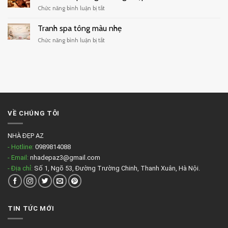
treo
ở
Chức năng bình luận bị tắt
quán
Tranh
cafe
treo
Tranh spa tông màu nhẹ
đẹp
phòng
ở
Chức năng bình luận bị tắt
massage
Tranh
đẹp
spa
tông
màu
nhẹ
VỀ CHÚNG TÔI
NHÀ ĐẸP AZ
- Hotline:
0989814088
- Email:
nhadepaz3@gmail.com
- Địa chỉ:
Số 1, Ngõ 53, Đường Trường Chinh, Thanh Xuân, Hà Nội.
TIN TỨC MỚI