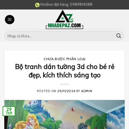
Skip
Hotline đặt hàng:
0989814088
to
content
CHƯA ĐƯỢC PHÂN LOẠI
Bộ tranh dán tường 3d cho bé rẻ
đẹp, kích thích sáng tạo
POSTED ON
29/11/2024
BY
ADMIN
29
Th11