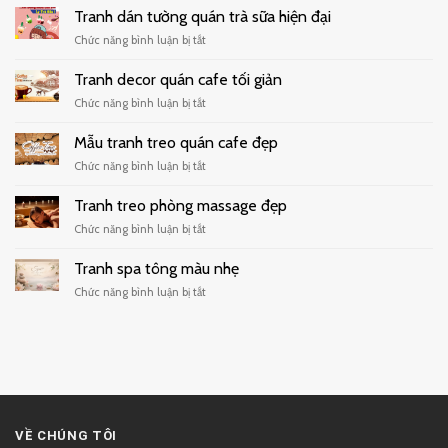
Tranh dán tường quán trà sữa hiện đại
ở
Chức năng bình luận bị tắt
Tranh
dán
Tranh decor quán cafe tối giản
tường
ở
Chức năng bình luận bị tắt
quán
Tranh
trà
decor
Mẫu tranh treo quán cafe đẹp
sữa
quán
hiện
ở
Chức năng bình luận bị tắt
cafe
đại
Mẫu
tối
tranh
Tranh treo phòng massage đẹp
giản
treo
ở
Chức năng bình luận bị tắt
quán
Tranh
cafe
treo
Tranh spa tông màu nhẹ
đẹp
phòng
ở
Chức năng bình luận bị tắt
massage
Tranh
đẹp
spa
tông
màu
nhẹ
VỀ CHÚNG TÔI