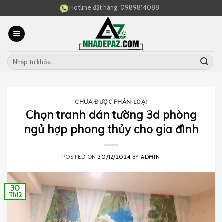
Skip
Hotline đặt hàng:
0989814088
to
content
CHƯA ĐƯỢC PHÂN LOẠI
Chọn tranh dán tường 3d phòng
ngủ hợp phong thủy cho gia đình
POSTED ON
30/12/2024
BY
ADMIN
30
Th12