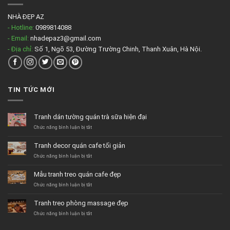
NHÀ ĐẸP AZ
- Hotline:
0989814088
- Email:
nhadepaz3@gmail.com
- Địa chỉ:
Số 1, Ngõ 53, Đường Trường Chinh, Thanh Xuân, Hà Nội.
TIN TỨC MỚI
Tranh dán tường quán trà sữa hiện đại
ở
Chức năng bình luận bị tắt
Tranh
dán
Tranh decor quán cafe tối giản
tường
quán
ở
Chức năng bình luận bị tắt
trà
Tranh
sữa
decor
Mẫu tranh treo quán cafe đẹp
hiện
quán
đại
cafe
ở
Chức năng bình luận bị tắt
tối
Mẫu
giản
tranh
Tranh treo phòng massage đẹp
treo
quán
ở
Chức năng bình luận bị tắt
cafe
Tranh
đẹp
treo