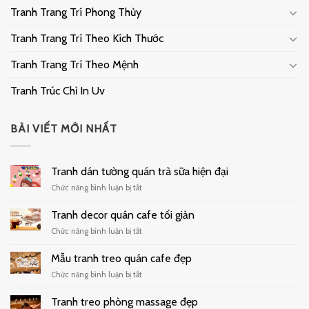
Tranh Trang Trí Phong Thủy
Tranh Trang Trí Theo Kích Thước
Tranh Trang Trí Theo Mệnh
Tranh Trúc Chỉ In Uv
BÀI VIẾT MỚI NHẤT
Tranh dán tường quán trà sữa hiện đại
ở
Chức năng bình luận bị tắt
Tranh
dán
Tranh decor quán cafe tối giản
tường
ở
Chức năng bình luận bị tắt
quán
Tranh
trà
decor
Mẫu tranh treo quán cafe đẹp
sữa
quán
hiện
ở
Chức năng bình luận bị tắt
cafe
đại
Mẫu
tối
tranh
Tranh treo phòng massage đẹp
giản
treo