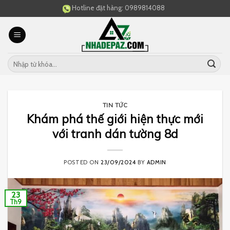
Skip
Hotline đặt hàng:
0989814088
to
content
TIN TỨC
Khám phá thế giới hiện thực mới
với tranh dán tường 8d
POSTED ON
23/09/2024
BY
ADMIN
23
Th9