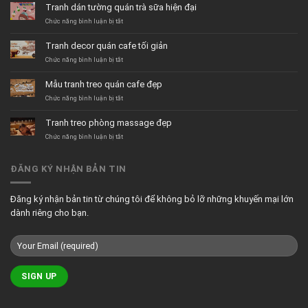
Tranh dán tường quán trà sữa hiện đại
ở
Chức năng bình luận bị tắt
Tranh
dán
Tranh decor quán cafe tối giản
tường
quán
ở
Chức năng bình luận bị tắt
trà
Tranh
sữa
decor
Mẫu tranh treo quán cafe đẹp
hiện
quán
đại
cafe
ở
Chức năng bình luận bị tắt
tối
Mẫu
giản
tranh
Tranh treo phòng massage đẹp
treo
quán
ở
Chức năng bình luận bị tắt
cafe
Tranh
đẹp
treo
phòng
ĐĂNG KÝ NHẬN BẢN TIN
massage
đẹp
Đăng ký nhận bản tin từ chúng tôi để không bỏ lỡ những khuyến mại lớn
dành riêng cho bạn.