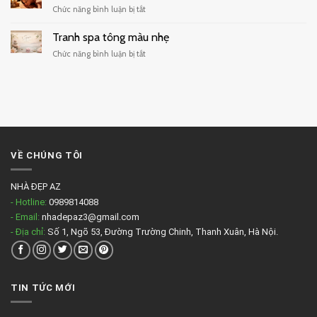
ở
Chức năng bình luận bị tắt
quán
Tranh
cafe
treo
Tranh spa tông màu nhẹ
đẹp
phòng
ở
Chức năng bình luận bị tắt
massage
Tranh
đẹp
spa
tông
màu
nhẹ
VỀ CHÚNG TÔI
NHÀ ĐẸP AZ
- Hotline:
0989814088
- Email:
nhadepaz3@gmail.com
- Địa chỉ:
Số 1, Ngõ 53, Đường Trường Chinh, Thanh Xuân, Hà Nội.
TIN TỨC MỚI