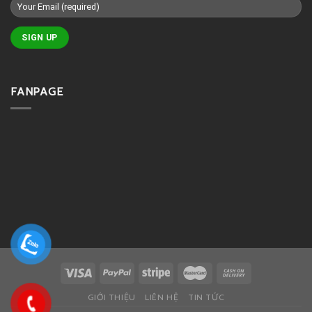
FANPAGE
GIỚI THIỆU
LIÊN HỆ
TIN TỨC