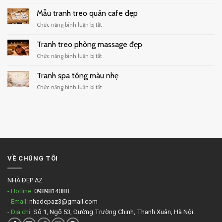
Tranh
trà
decor
Mẫu tranh treo quán cafe đẹp
sữa
quán
hiện
ở
Chức năng bình luận bị tắt
cafe
đại
Mẫu
tối
tranh
Tranh treo phòng massage đẹp
giản
treo
ở
Chức năng bình luận bị tắt
quán
Tranh
cafe
treo
Tranh spa tông màu nhẹ
đẹp
phòng
ở
Chức năng bình luận bị tắt
massage
Tranh
đẹp
spa
tông
màu
nhẹ
VỀ CHÚNG TÔI
NHÀ ĐẸP AZ
- Hotline:
0989814088
- Email:
nhadepaz3@gmail.com
- Địa chỉ:
Số 1, Ngõ 53, Đường Trường Chinh, Thanh Xuân, Hà Nội.