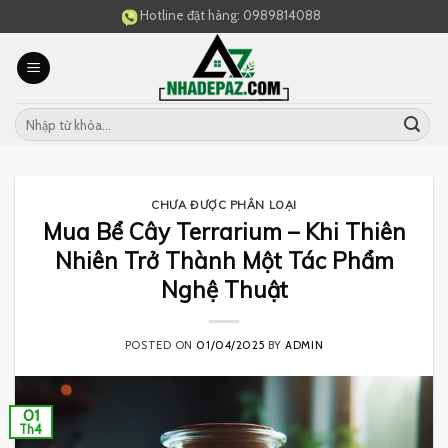
Skip
Hotline đặt hàng:
0989814088
to
content
CHƯA ĐƯỢC PHÂN LOẠI
Mua Bể Cây Terrarium – Khi Thiên
Nhiên Trở Thành Một Tác Phẩm
Nghệ Thuật
POSTED ON
01/04/2025
BY
ADMIN
01
Th4