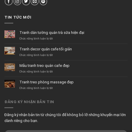
TIN TỨC MỚI
Tranh dán tường quán trà sữa hiện đại
ở
Chức năng bình luận bị tắt
Tranh
dán
Tranh decor quán cafe tối giản
tường
quán
ở
Chức năng bình luận bị tắt
trà
Tranh
sữa
decor
Mẫu tranh treo quán cafe đẹp
hiện
quán
đại
cafe
ở
Chức năng bình luận bị tắt
tối
Mẫu
giản
tranh
Tranh treo phòng massage đẹp
treo
quán
ở
Chức năng bình luận bị tắt
cafe
Tranh
đẹp
treo
phòng
ĐĂNG KÝ NHẬN BẢN TIN
massage
đẹp
Đăng ký nhận bản tin từ chúng tôi để không bỏ lỡ những khuyến mại lớn
dành riêng cho bạn.