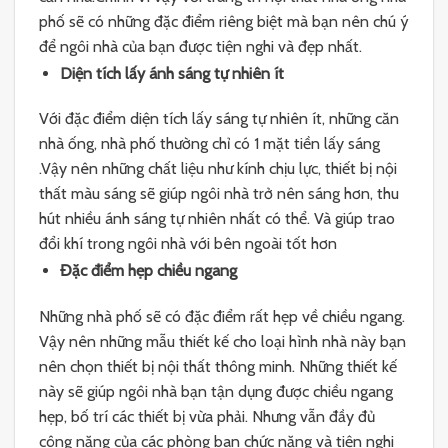
phố sẽ có những đặc điểm riêng biệt mà bạn nên chú ý
để ngôi nhà của bạn được tiện nghi và đẹp nhất.
Diện tích lấy ánh sáng tự nhiên ít
Với đặc điểm diện tích lấy sáng tự nhiên ít, những căn
nhà ống, nhà phố thường chỉ có 1 mặt tiền lấy sáng
.Vậy nên những chất liệu như kính chịu lực, thiết bị nội
thất màu sáng sẽ giúp ngôi nhà trở nên sáng hơn, thu
hút nhiều ánh sáng tự nhiên nhất có thể. Và giúp trao
đổi khí trong ngôi nhà với bên ngoài tốt hơn
Đặc điểm hẹp chiều ngang
Những nhà phố sẽ có đặc điểm rất hẹp về chiều ngang.
Vậy nên những mẫu thiết kế cho loại hình nhà này bạn
nên chọn thiết bị nội thất thông minh. Những thiết kế
này sẽ giúp ngôi nhà bạn tận dụng được chiều ngang
hẹp, bố trí các thiết bị vừa phải. Nhưng vẫn đầy đủ
công năng của các phòng ban chức năng và tiện nghi