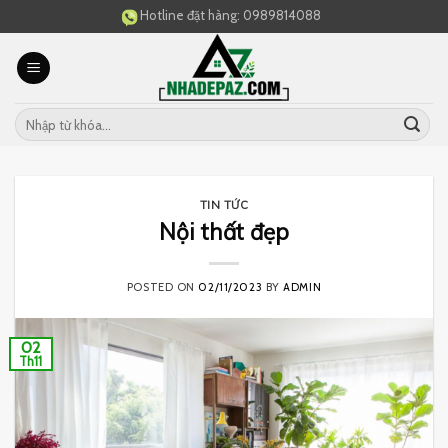
Skip
Hotline đặt hàng:
0989814088
to
content
TIN TỨC
Nội thất đẹp
POSTED ON
02/11/2023
BY
ADMIN
02
Th11