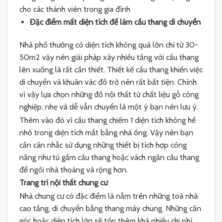
cho các thành viên trong gia đình
Đặc điểm mất diện tích để làm cầu thang di chuyển
Nhà phố thường có diện tích không quá lớn chỉ từ 30-
50m2 vậy nên giải pháp xây nhiều tầng với cầu thang
lên xuống là rất cần thiết. Thiết kế cầu thang khiến việc
di chuyển và khuân vác đồ trở nên rất bất tiện. Chính
vì vậy lựa chọn những đồ nội thất từ chất liệu gỗ công
nghiệp, nhẹ và dễ vẫn chuyển là một ý bạn nên lưu ý.
Thêm vào đó vì cầu thang chiếm 1 diện tích không hề
nhỏ trong diện tích mắt bằng nhà ống. Vậy nên bạn
cần cân nhắc sử dụng những thiết bị tích hợp công
năng như tủ gầm cầu thang hoặc vách ngăn cầu thang
để ngôi nhà thoáng và rộng hơn.
Trang trí nội thất chung cư
Nhà chung cư có đặc điểm là nằm trên những toà nhà
cao tầng, di chuyển bằng thang máy chung. Những căn
góc hoặc diện tích lớn sẽ tốn thêm khá nhiều chi phí.