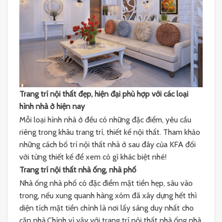
Trang trí nội thất đẹp, hiện đại phù hợp với các loại
hình nhà ở hiện nay
Mỗi loại hình nhà ở đều có những đặc điểm, yêu cầu
riêng trong khâu trang trí, thiết kế nội thất. Tham khảo
những cách bố trí nội thất nhà ở sau đây của KFA đối
với từng thiết kế để xem có gì khác biệt nhé!
Trang trí nội thất nhà ống, nhà phố
Nhà ống nhà phố có đặc điểm mặt tiền hẹp, sâu vào
trong, nếu xung quanh hàng xóm đã xây dựng hết thì
diện tích mặt tiền chính là nơi lấy sáng duy nhất cho
căn nhà.Chính vì vậy với trang trí nội thất nhà ống nhà