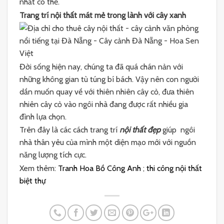
nhất có thể.
Trang trí nội thất mát mẻ trong lành với cây xanh
Đời sống hiện nay, chúng ta đã quá chán nản với
những không gian tù túng bí bách. Vậy nên con người
dần muốn quay về với thiên nhiên cây cỏ, đưa thiên
nhiên cây cỏ vào ngôi nhà đang được rất nhiều gia
đình lựa chọn.
Trên đây là các cách trang trí
nội thất đẹp
giúp ngôi
nhà thân yêu của mình một diện mạo mới với nguồn
năng lượng tích cực.
Xem thêm:
Tranh Hoa Bồ Công Anh
;
thi công nội thất
biệt thự