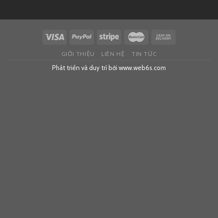
GIỚI THIỆU
LIÊN HỆ
TIN TỨC
Phát triển và duy trì bởi
www.web6s.com