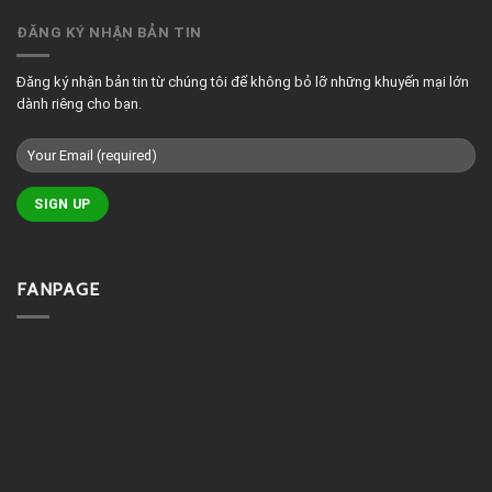
đẹp
treo
phòng
ĐĂNG KÝ NHẬN BẢN TIN
massage
đẹp
Đăng ký nhận bản tin từ chúng tôi để không bỏ lỡ những khuyến mại lớn
dành riêng cho bạn.
FANPAGE