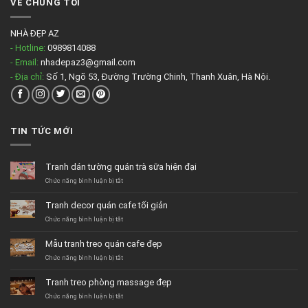
VỀ CHÚNG TÔI
NHÀ ĐẸP AZ
- Hotline:
0989814088
- Email:
nhadepaz3@gmail.com
- Địa chỉ:
Số 1, Ngõ 53, Đường Trường Chinh, Thanh Xuân, Hà Nội.
TIN TỨC MỚI
Tranh dán tường quán trà sữa hiện đại
ở
Chức năng bình luận bị tắt
Tranh
dán
Tranh decor quán cafe tối giản
tường
quán
ở
Chức năng bình luận bị tắt
trà
Tranh
sữa
decor
Mẫu tranh treo quán cafe đẹp
hiện
quán
đại
cafe
ở
Chức năng bình luận bị tắt
tối
Mẫu
giản
tranh
Tranh treo phòng massage đẹp
treo
quán
ở
Chức năng bình luận bị tắt
cafe
Tranh