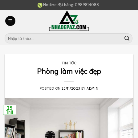
Skip
Hotline đặt hàng:
0989814088
to
content
TIN TỨC
Phòng làm việc đẹp
POSTED ON
25/11/2023
BY
ADMIN
25
Th11