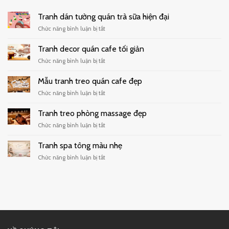
Tranh dán tường quán trà sữa hiện đại
ở
Chức năng bình luận bị tắt
Tranh
dán
Tranh decor quán cafe tối giản
tường
ở
Chức năng bình luận bị tắt
quán
Tranh
trà
decor
Mẫu tranh treo quán cafe đẹp
sữa
quán
hiện
ở
Chức năng bình luận bị tắt
cafe
đại
Mẫu
tối
tranh
Tranh treo phòng massage đẹp
giản
treo
ở
Chức năng bình luận bị tắt
quán
Tranh
cafe
treo
Tranh spa tông màu nhẹ
đẹp
phòng
ở
Chức năng bình luận bị tắt
massage
Tranh
đẹp
spa
tông
màu
nhẹ