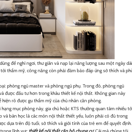
dùng để nghỉ ngơi, thư giãn và nạp lại năng lượng sau một ngày dài
ý tới thẩm mỹ, công năng còn phải đảm bảo đáp ứng sở thích và ph
oại: phòng ngủ master và phòng ngủ phụ. Trong đó, phòng ngủ
và được đầu tư hơn trong khâu thiết kế nội thất. Không gian này
thể hiện rõ được gu thẩm mỹ của chủ nhân căn phòng.
i hạng mục phòng này, gia chủ hoặc KTS thường quan tâm nhiều tớ
 và bàn học là các món nội thất thiết yếu, luôn phải có đủ trong
 dựa trên độ tuổi, sở thích và giới tính của trẻ em để quyết định.
trong lĩnh vực
thiết kế nội thất căn hộ chung cư
. Cái mà chúng tôi