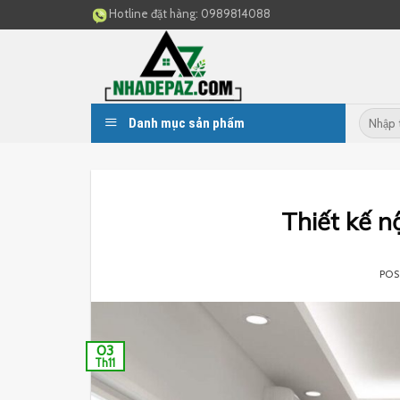
Skip
Hotline đặt hàng:
0989814088
to
content
Danh mục sản phẩm
Thiết kế n
PO
03
Th11