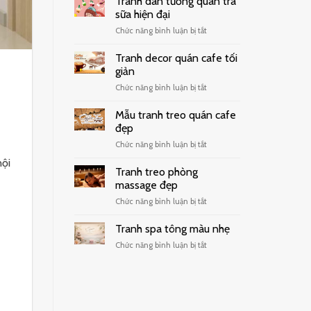
Tranh dán tường quán trà
sữa hiện đại
ở
Chức năng bình luận bị tắt
Tranh
dán
Tranh decor quán cafe tối
tường
giản
quán
ở
Chức năng bình luận bị tắt
trà
Tranh
sữa
decor
hiện
Mẫu tranh treo quán cafe
quán
đại
đẹp
cafe
ở
Chức năng bình luận bị tắt
tối
Mẫu
giản
nội
tranh
Tranh treo phòng
treo
massage đẹp
quán
ở
Chức năng bình luận bị tắt
cafe
Tranh
đẹp
treo
Tranh spa tông màu nhẹ
phòng
ở
Chức năng bình luận bị tắt
massage
Tranh
đẹp
spa
tông
màu
nhẹ