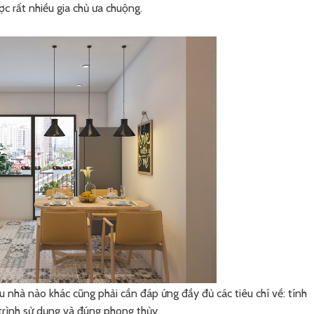
ợc rất nhiều gia chủ ưa chuộng.
u nhà nào khác cũng phải cần đáp ứng đầy đủ các tiêu chí về: tính
 trình sử dụng và đúng phong thủy.