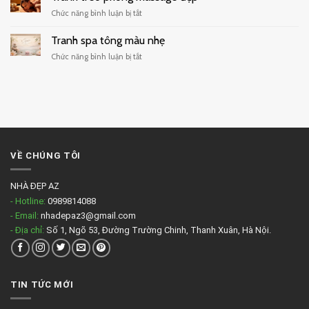
treo
ở
Chức năng bình luận bị tắt
quán
Tranh
cafe
treo
Tranh spa tông màu nhẹ
đẹp
phòng
ở
Chức năng bình luận bị tắt
massage
Tranh
đẹp
spa
tông
màu
nhẹ
VỀ CHÚNG TÔI
NHÀ ĐẸP AZ
- Hotline:
0989814088
- Email:
nhadepaz3@gmail.com
- Địa chỉ:
Số 1, Ngõ 53, Đường Trường Chinh, Thanh Xuân, Hà Nội.
TIN TỨC MỚI