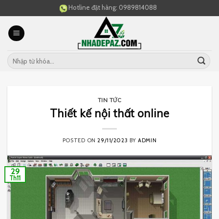
Skip
Hotline đặt hàng:
0989814088
to
content
TIN TỨC
Thiết kế nội thất online
POSTED ON
29/11/2023
BY
ADMIN
29
Th11