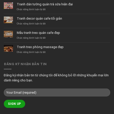
Tranh dán tường quán trà sữa hiện đại
ở
Chức năng bình luận bị tắt
Tranh
dán
Tranh decor quán cafe tối giản
tường
quán
ở
Chức năng bình luận bị tắt
trà
Tranh
sữa
decor
Mẫu tranh treo quán cafe đẹp
hiện
quán
đại
cafe
ở
Chức năng bình luận bị tắt
tối
Mẫu
giản
tranh
Tranh treo phòng massage đẹp
treo
quán
ở
Chức năng bình luận bị tắt
cafe
Tranh
đẹp
treo
phòng
ĐĂNG KÝ NHẬN BẢN TIN
massage
đẹp
Đăng ký nhận bản tin từ chúng tôi để không bỏ lỡ những khuyến mại lớn
dành riêng cho bạn.