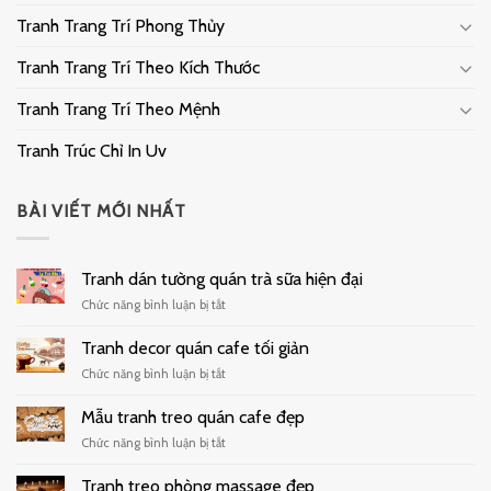
Tranh Trang Trí Phong Thủy
Tranh Trang Trí Theo Kích Thước
Tranh Trang Trí Theo Mệnh
Tranh Trúc Chỉ In Uv
BÀI VIẾT MỚI NHẤT
Tranh dán tường quán trà sữa hiện đại
ở
Chức năng bình luận bị tắt
Tranh
dán
Tranh decor quán cafe tối giản
tường
ở
Chức năng bình luận bị tắt
quán
Tranh
trà
decor
Mẫu tranh treo quán cafe đẹp
sữa
quán
hiện
ở
Chức năng bình luận bị tắt
cafe
đại
Mẫu
tối
tranh
Tranh treo phòng massage đẹp
giản