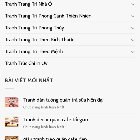
Tranh Trang Trí Nhà Ở
Tranh Trang Trí Phong Cảnh Thiên Nhiên
Tranh Trang Trí Phong Thủy
Tranh Trang Trí Theo Kích Thước
Tranh Trang Trí Theo Mệnh
Tranh Trúc Chỉ In Uv
BÀI VIẾT MỚI NHẤT
Tranh dán tường quán trà sữa hiện đại
ở
Chức năng bình luận bị tắt
Tranh
dán
Tranh decor quán cafe tối giản
tường
ở
Chức năng bình luận bị tắt
quán
Tranh
trà
decor
Mẫu tranh treo quán cafe đẹp
sữa