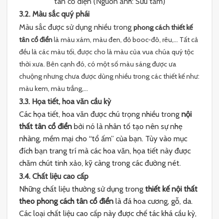
tân cổ điện (Nguồn ảnh: Sưu tầm)
3.2. Màu sắc quý phái
Màu sắc được sử dụng nhiều trong
phong cách thiết kế
tân cổ điển
là màu xám, màu đen, đỏ booc-đô, rêu,… Tất cả
đều là các màu tối, được cho là màu của vua chúa quý tộc
thời xưa. Bên cạnh đó, có một số màu sáng được ưa
chuộng nhưng chưa được dùng nhiều trong các thiết kế như:
màu kem, màu trắng,…
3.3. Họa tiết, hoa văn cầu kỳ
Các họa tiết, hoa văn được chú trọng nhiều trong
nội
thất tân cổ điển
bởi nó là nhân tố tạo nên sự nhẹ
nhàng, mềm mại cho “tổ ấm” của bạn. Tùy vào mục
đích bạn trang trí mà các hoa văn, họa tiết này được
chăm chút tinh xảo, kỹ càng trong các đường nét.
3.4. Chất liệu cao cấp
Những chất liệu thường sử dụng trong
thiết kế nội thất
theo phong cách tân cổ điển
là đá hoa cương, gỗ, da.
Các loại chất liệu cao cấp này được chế tác khá cầu kỳ,