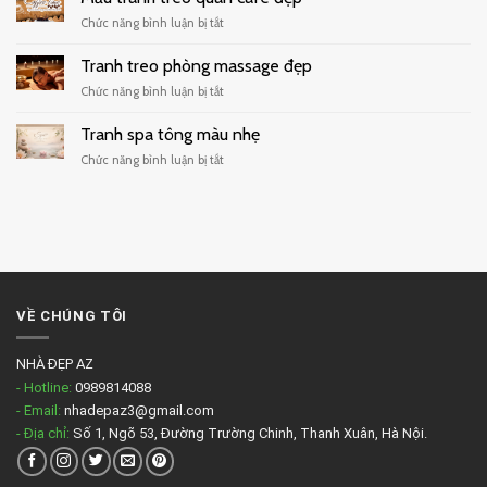
quán
hiện
ở
Chức năng bình luận bị tắt
cafe
đại
Mẫu
tối
tranh
Tranh treo phòng massage đẹp
giản
treo
ở
Chức năng bình luận bị tắt
quán
Tranh
cafe
treo
Tranh spa tông màu nhẹ
đẹp
phòng
ở
Chức năng bình luận bị tắt
massage
Tranh
đẹp
spa
tông
màu
nhẹ
VỀ CHÚNG TÔI
NHÀ ĐẸP AZ
- Hotline:
0989814088
- Email:
nhadepaz3@gmail.com
- Địa chỉ:
Số 1, Ngõ 53, Đường Trường Chinh, Thanh Xuân, Hà Nội.