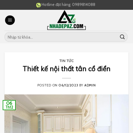
Skip
Hotline đặt hàng:
0989814088
to
content
TIN TỨC
Thiết kế nội thất tân cổ điển
POSTED ON
06/12/2023
BY
ADMIN
06
Th12