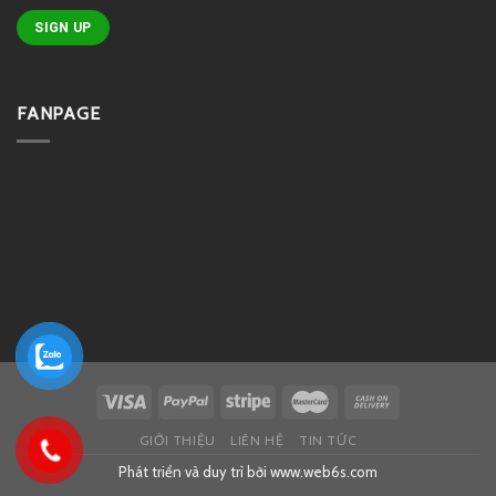
FANPAGE
GIỚI THIỆU
LIÊN HỆ
TIN TỨC
Phát triển và duy trì bởi
www.web6s.com