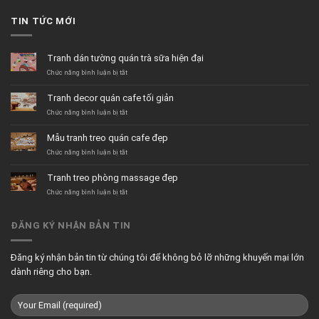
TIN TỨC MỚI
Tranh dán tường quán trà sữa hiện đại
ở
Chức năng bình luận bị tắt
Tranh
dán
Tranh decor quán cafe tối giản
tường
quán
ở
Chức năng bình luận bị tắt
trà
Tranh
sữa
decor
Mẫu tranh treo quán cafe đẹp
hiện
quán
đại
cafe
ở
Chức năng bình luận bị tắt
tối
Mẫu
giản
tranh
Tranh treo phòng massage đẹp
treo
quán
ở
Chức năng bình luận bị tắt
cafe
Tranh
đẹp
treo
phòng
ĐĂNG KÝ NHẬN BẢN TIN
massage
đẹp
Đăng ký nhận bản tin từ chúng tôi để không bỏ lỡ những khuyến mại lớn
dành riêng cho bạn.