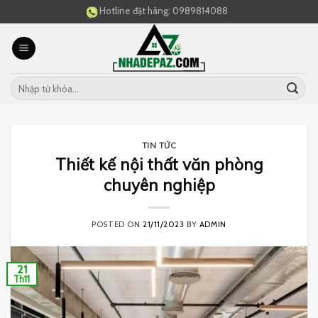
Skip
Hotline đặt hàng:
0989814088
to
content
TIN TỨC
Thiết kế nội thất văn phòng
chuyên nghiệp
POSTED ON
21/11/2023
BY
ADMIN
21
Th11