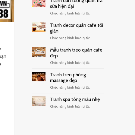
Tranh dán tường quán trà
sữa hiện đại
ở
Chức năng bình luận bị tắt
Tranh
dán
Tranh decor quán cafe tối
tường
giản
quán
ở
Chức năng bình luận bị tắt
trà
Tranh
sữa
m
decor
hiện
Mẫu tranh treo quán cafe
quán
đại
đẹp
 bạn
cafe
ở
Chức năng bình luận bị tắt
h
tối
Mẫu
giản
tranh
Tranh treo phòng
treo
massage đẹp
quán
ở
Chức năng bình luận bị tắt
cafe
Tranh
đẹp
treo
Tranh spa tông màu nhẹ
phòng
ở
Chức năng bình luận bị tắt
massage
Tranh
đẹp
spa
tông
màu
nhẹ