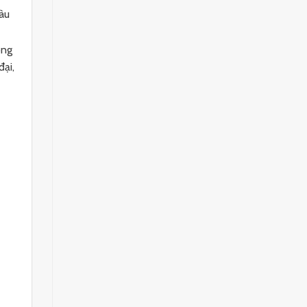
màu
òng
đại,