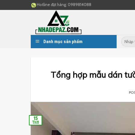
Skip
Hotline đặt hàng:
0989814088
to
content
Danh mục sản phẩm
Tổng hợp mẫu dán tườ
PO
15
Th11