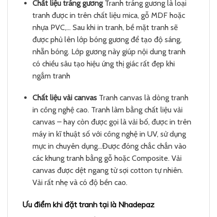
Chất liệu tráng gương
Tranh tráng gương là loại
tranh được in trên chất liệu mica, gỗ MDF hoặc
nhựa PVC,… Sau khi in tranh, bề mặt tranh sẽ
được phủ lên lớp bóng gương để tạo độ sáng,
nhẵn bóng. Lớp gương này giúp nội dung tranh
có chiều sâu tạo hiệu ứng thị giác rất đẹp khi
ngắm tranh
Chất liệu vải canvas
Tranh canvas là dòng tranh
in công nghệ cao. Tranh làm bằng chất liệu vải
canvas – hay còn được gọi là vải bố, được in trên
máy in kĩ thuật số với công nghệ in UV, sử dụng
mực in chuyên dụng…Được đóng chắc chắn vào
các khung tranh bằng gỗ hoặc Composite. Vải
canvas được dệt ngang từ sợi cotton tự nhiên.
Vải rất nhẹ và có độ bền cao.
Ưu điểm khi đặt tranh tại là Nhadepaz