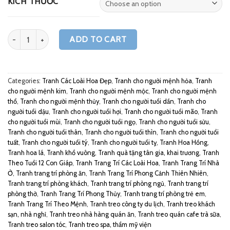
KÍCH THƯỚC
Quantity
ADD TO CART
Categories:
Tranh Các Loài Hoa Đẹp
,
Tranh cho người mệnh hỏa
,
Tranh
cho người mệnh kim
,
Tranh cho người mệnh mộc
,
Tranh cho người mệnh
thổ
,
Tranh cho người mệnh thủy
,
Tranh cho người tuổi dần
,
Tranh cho
người tuổi dậu
,
Tranh cho người tuổi hợi
,
Tranh cho người tuổi mão
,
Tranh
cho người tuổi mùi
,
Tranh cho người tuổi ngọ
,
Tranh cho người tuổi sửu
,
Tranh cho người tuổi thân
,
Tranh cho người tuổi thìn
,
Tranh cho người tuổi
tuất
,
Tranh cho người tuổi tý
,
Tranh cho người tuổi tỵ
,
Tranh Hoa Hồng
,
Tranh hoa lá
,
Tranh khổ vuông
,
Tranh quà tặng tân gia, khai trương
,
Tranh
Theo Tuổi 12 Con Giáp
,
Tranh Trang Trí Các Loài Hoa
,
Tranh Trang Trí Nhà
Ở
,
Tranh trang trí phòng ăn
,
Tranh Trang Trí Phong Cảnh Thiên Nhiên
,
Tranh trang trí phòng khách
,
Tranh trang trí phòng ngủ
,
Tranh trang trí
phòng thờ
,
Tranh Trang Trí Phong Thủy
,
Tranh trang trí phòng trẻ em
,
Tranh Trang Trí Theo Mệnh
,
Tranh treo công ty du lịch
,
Tranh treo khách
sạn, nhà nghỉ
,
Tranh treo nhà hàng quán ăn
,
Tranh treo quán cafe trà sữa
,
Tranh treo salon tóc
,
Tranh treo spa, thẩm mỹ viện