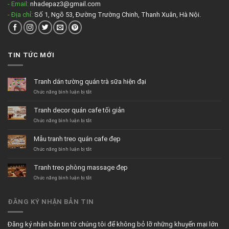
- Email:
nhadepaz3@gmail.com
- Địa chỉ:
Số 1, Ngõ 53, Đường Trường Chinh, Thanh Xuân, Hà Nội.
TIN TỨC MỚI
Tranh dán tường quán trà sữa hiện đại
ở
Chức năng bình luận bị tắt
Tranh
dán
Tranh decor quán cafe tối giản
tường
quán
ở
Chức năng bình luận bị tắt
trà
Tranh
sữa
decor
Mẫu tranh treo quán cafe đẹp
hiện
quán
đại
cafe
ở
Chức năng bình luận bị tắt
tối
Mẫu
giản
tranh
Tranh treo phòng massage đẹp
treo
quán
ở
Chức năng bình luận bị tắt
cafe
Tranh
đẹp
treo
phòng
ĐĂNG KÝ NHẬN BẢN TIN
massage
đẹp
Đăng ký nhận bản tin từ chúng tôi để không bỏ lỡ những khuyến mại lớn