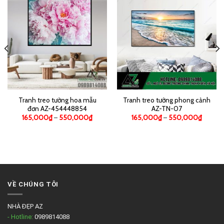
Tranh treo tường hoa mẫu
Tranh treo tường phong cảnh
đơn AZ-454448854
AZ-TN-07
165,000
₫
–
550,000
₫
165,000
₫
–
550,000
₫
VỀ CHÚNG TÔI
NHÀ ĐẸP AZ
- Hotline:
0989814088