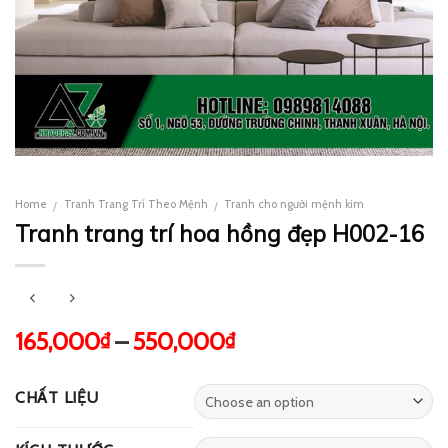
Home
Tranh Trang Trí Theo Mệnh
Tranh cho người mệnh kim
/
/
Tranh trang trí hoa hồng đẹp H002-16
165,000
–
550,000
₫
₫
CHẤT LIỆU