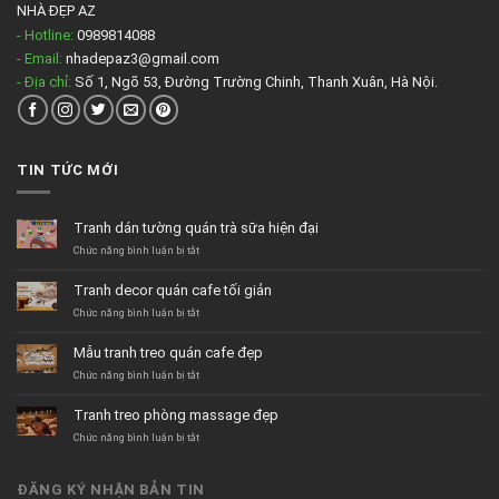
NHÀ ĐẸP AZ
- Hotline:
0989814088
- Email:
nhadepaz3@gmail.com
- Địa chỉ:
Số 1, Ngõ 53, Đường Trường Chinh, Thanh Xuân, Hà Nội.
TIN TỨC MỚI
Tranh dán tường quán trà sữa hiện đại
ở
Chức năng bình luận bị tắt
Tranh
dán
Tranh decor quán cafe tối giản
tường
quán
ở
Chức năng bình luận bị tắt
trà
Tranh
sữa
decor
Mẫu tranh treo quán cafe đẹp
hiện
quán
đại
cafe
ở
Chức năng bình luận bị tắt
tối
Mẫu
giản
tranh
Tranh treo phòng massage đẹp
treo
quán
ở
Chức năng bình luận bị tắt
cafe
Tranh
đẹp
treo
phòng
ĐĂNG KÝ NHẬN BẢN TIN