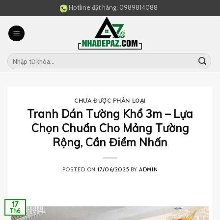
Skip
Hotline đặt hàng:
0989814088
to
content
CHƯA ĐƯỢC PHÂN LOẠI
Tranh Dán Tường Khổ 3m – Lựa
Chọn Chuẩn Cho Mảng Tường
Rộng, Cần Điểm Nhấn
POSTED ON
17/06/2025
BY
ADMIN
17
Th6