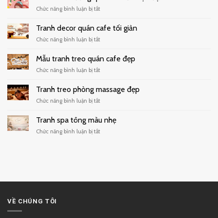
ở
Chức năng bình luận bị tắt
Tranh
dán
Tranh decor quán cafe tối giản
tường
ở
Chức năng bình luận bị tắt
quán
Tranh
trà
decor
Mẫu tranh treo quán cafe đẹp
sữa
quán
hiện
ở
Chức năng bình luận bị tắt
cafe
đại
Mẫu
tối
tranh
Tranh treo phòng massage đẹp
giản
treo
ở
Chức năng bình luận bị tắt
quán
Tranh
cafe
treo
Tranh spa tông màu nhẹ
đẹp
phòng
ở
Chức năng bình luận bị tắt
massage
Tranh
đẹp
spa
tông
màu
nhẹ
VỀ CHÚNG TÔI