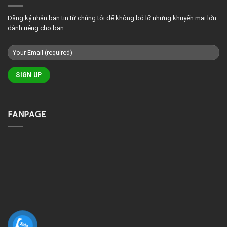
massage
đẹp
Đăng ký nhận bản tin từ chúng tôi để không bỏ lỡ những khuyến mại lớn
dành riêng cho bạn.
FANPAGE