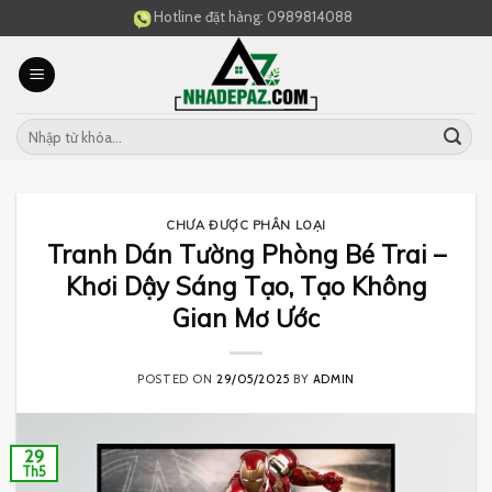
Skip
Hotline đặt hàng:
0989814088
to
content
CHƯA ĐƯỢC PHÂN LOẠI
Tranh Dán Tường Phòng Bé Trai –
Khơi Dậy Sáng Tạo, Tạo Không
Gian Mơ Ước
POSTED ON
29/05/2025
BY
ADMIN
29
Th5