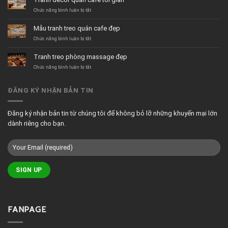
tường
quán
ở
Chức năng bình luận bị tắt
trà
Tranh
sữa
decor
Mẫu tranh treo quán cafe đẹp
hiện
quán
đại
cafe
ở
Chức năng bình luận bị tắt
tối
Mẫu
giản
tranh
Tranh treo phòng massage đẹp
treo
quán
ở
Chức năng bình luận bị tắt
cafe
Tranh
đẹp
treo
phòng
ĐĂNG KÝ NHẬN BẢN TIN
massage
đẹp
Đăng ký nhận bản tin từ chúng tôi để không bỏ lỡ những khuyến mại lớn
dành riêng cho bạn.
FANPAGE