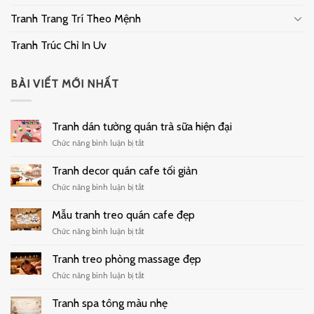
Tranh Trang Trí Theo Mệnh
Tranh Trúc Chỉ In Uv
BÀI VIẾT MỚI NHẤT
Tranh dán tường quán trà sữa hiện đại
ở
Chức năng bình luận bị tắt
Tranh
dán
Tranh decor quán cafe tối giản
tường
ở
Chức năng bình luận bị tắt
quán
Tranh
trà
decor
Mẫu tranh treo quán cafe đẹp
sữa
quán
hiện
ở
Chức năng bình luận bị tắt
cafe
đại
Mẫu
tối
tranh
Tranh treo phòng massage đẹp
giản
treo
ở
Chức năng bình luận bị tắt
quán
Tranh
cafe
treo
Tranh spa tông màu nhẹ
đẹp
phòng