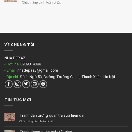
ở
Chức năng bình luận bị tắt
massage
Tranh
đẹp
spa
tông
màu
nhẹ
VỀ CHÚNG TÔI
NHÀ ĐẸP AZ
- Hotline:
0989814088
- Email:
nhadepaz3@gmail.com
- Địa chỉ:
Số 1, Ngõ 53, Đường Trường Chinh, Thanh Xuân, Hà Nội.
TIN TỨC MỚI
Tranh dán tường quán trà sữa hiện đại
ở
Chức năng bình luận bị tắt
Tranh
dán
Tranh decor quán cafe tối giản