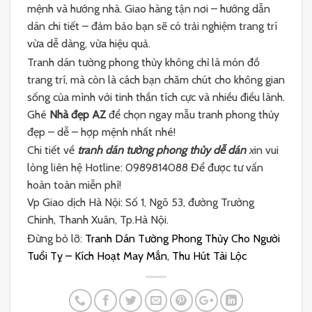
mệnh và hướng nhà. Giao hàng tận nơi – hướng dẫn
dán chi tiết – đảm bảo bạn sẽ có trải nghiệm trang trí
vừa dễ dàng, vừa hiệu quả.
Tranh dán tường phong thủy không chỉ là món đồ
trang trí, mà còn là cách bạn chăm chút cho không gian
sống của mình với tinh thần tích cực và nhiều điều lành.
Ghé
Nhà đẹp AZ
để chọn ngay mẫu tranh phong thủy
đẹp – dễ – hợp mệnh nhất nhé!
Chi tiết về
tranh dán tường phong thủy dễ dán
x
in vui
lòng liên hệ Hotline: 0989814088 Để được tư vấn
hoàn toàn miễn phí!
Vp Giao dịch Hà Nội: Số 1, Ngõ 53, đường Trường
Chinh, Thanh Xuân, Tp.Hà Nội.
Đừng bỏ lỡ:
Tranh Dán Tường Phong Thủy Cho Người
Tuổi Tỵ – Kích Hoạt May Mắn, Thu Hút Tài Lộc