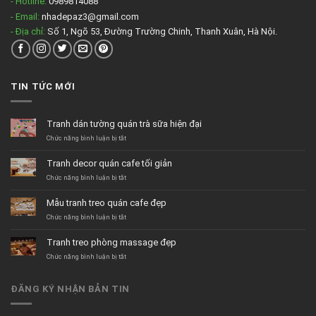
- Hotline:
0989814088
- Email:
nhadepaz3@gmail.com
- Địa chỉ:
Số 1, Ngõ 53, Đường Trường Chinh, Thanh Xuân, Hà Nội.
TIN TỨC MỚI
Tranh dán tường quán trà sữa hiện đại
ở
Chức năng bình luận bị tắt
Tranh
dán
Tranh decor quán cafe tối giản
tường
quán
ở
Chức năng bình luận bị tắt
trà
Tranh
sữa
decor
Mẫu tranh treo quán cafe đẹp
hiện
quán
đại
cafe
ở
Chức năng bình luận bị tắt
tối
Mẫu
giản
tranh
Tranh treo phòng massage đẹp
treo
quán
ở
Chức năng bình luận bị tắt
cafe
Tranh
đẹp
treo
phòng
ĐĂNG KÝ NHẬN BẢN TIN
massage
đẹp