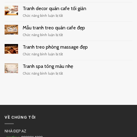
Tranh
dán
Tranh decor quán cafe tối giản
tường
ở
Chức năng bình luận bị tắt
quán
Tranh
trà
decor
Mẫu tranh treo quán cafe đẹp
sữa
quán
hiện
ở
Chức năng bình luận bị tắt
cafe
đại
Mẫu
tối
tranh
Tranh treo phòng massage đẹp
giản
treo
ở
Chức năng bình luận bị tắt
quán
Tranh
cafe
treo
Tranh spa tông màu nhẹ
đẹp
phòng
ở
Chức năng bình luận bị tắt
massage
Tranh
đẹp
spa
tông
màu
nhẹ
VỀ CHÚNG TÔI
NHÀ ĐẸP AZ