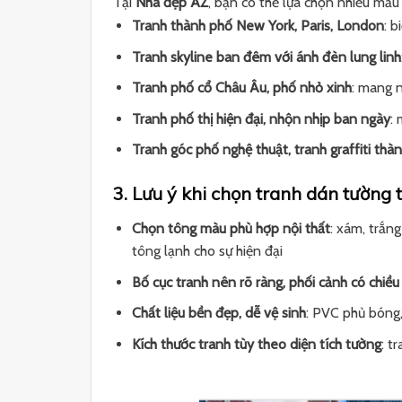
Tại
Nhà đẹp AZ
, bạn có thể lựa chọn nhiều mẫ
Tranh thành phố New York, Paris, London
: b
Tranh skyline ban đêm với ánh đèn lung linh
Tranh phố cổ Châu Âu, phố nhỏ xinh
: mang 
Tranh phố thị hiện đại, nhộn nhịp ban ngày
:
Tranh góc phố nghệ thuật, tranh graffiti thà
3. Lưu ý khi chọn tranh dán tường
Chọn tông màu phù hợp nội thất
: xám, trắn
tông lạnh cho sự hiện đại
Bố cục tranh nên rõ ràng, phối cảnh có chiều
Chất liệu bền đẹp, dễ vệ sinh
: PVC phủ bóng,
Kích thước tranh tùy theo diện tích tường
: t