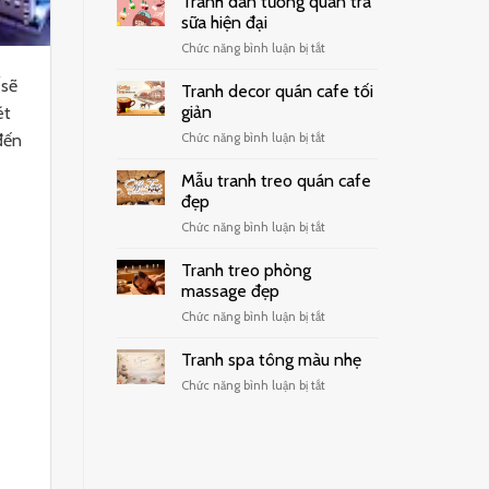
Tranh dán tường quán trà
sữa hiện đại
ở
Chức năng bình luận bị tắt
Tranh
sẽ
dán
Tranh decor quán cafe tối
tường
giản
ét
quán
ở
đến
Chức năng bình luận bị tắt
trà
Tranh
sữa
decor
hiện
Mẫu tranh treo quán cafe
quán
đại
đẹp
cafe
ở
Chức năng bình luận bị tắt
tối
Mẫu
giản
tranh
Tranh treo phòng
treo
massage đẹp
quán
ở
Chức năng bình luận bị tắt
cafe
Tranh
đẹp
treo
Tranh spa tông màu nhẹ
phòng
ở
Chức năng bình luận bị tắt
massage
Tranh
đẹp
spa
tông
màu
nhẹ