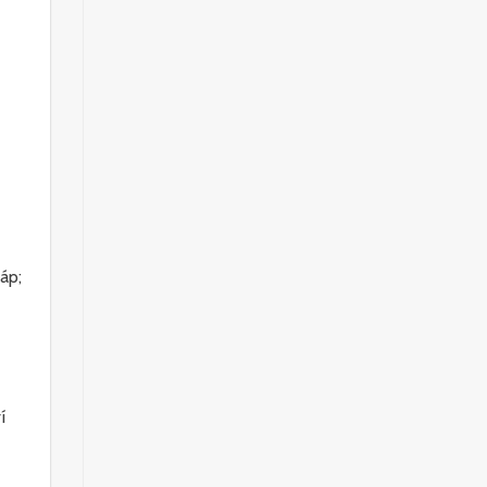
áp;
í