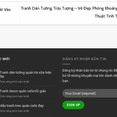
Tranh Dán Tường Trừu Tượng – Vẻ Đẹp Phóng Khoáng
át Vào
Thuật Tinh 
C MỚI
ĐĂNG KÝ NHẬN BẢN TIN
Đăng ký nhận bản tin từ chúng tôi đ
Tranh dán tường quán trà sữa hiện
bỏ lỡ những khuyến mại lớn dành ri
đại
bạn.
ở
Chức năng bình luận bị tắt
Tranh
dán
Tranh decor quán cafe tối giản
tường
quán
ở
Chức năng bình luận bị tắt
trà
Tranh
sữa
decor
Mẫu tranh treo quán cafe đẹp
hiện
quán
đại
cafe
ở
Chức năng bình luận bị tắt
tối
Mẫu