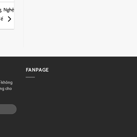
, Nghệ
Tế
FANPAGE
ể không
êng cho