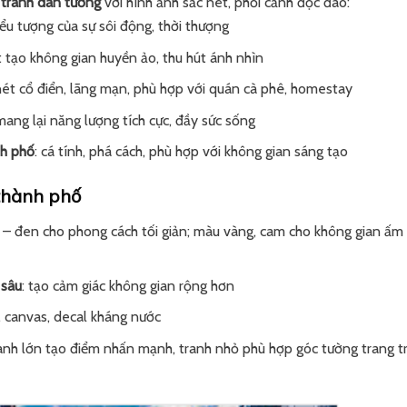
u
tranh dán tường
với hình ảnh sắc nét, phối cảnh độc đáo:
iểu tượng của sự sôi động, thời thượng
: tạo không gian huyền ảo, thu hút ánh nhìn
nét cổ điển, lãng mạn, phù hợp với quán cà phê, homestay
 mang lại năng lượng tích cực, đầy sức sống
nh phố
: cá tính, phá cách, phù hợp với không gian sáng tạo
 thành phố
g – đen cho phong cách tối giản; màu vàng, cam cho không gian ấm 
 sâu
: tạo cảm giác không gian rộng hơn
 canvas, decal kháng nước
ranh lớn tạo điểm nhấn mạnh, tranh nhỏ phù hợp góc tường trang tr