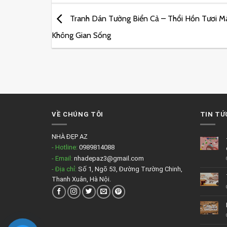
Tranh Dán Tường Biển Cả – Thổi Hồn Tươi M
Không Gian Sống
VỀ CHÚNG TÔI
TIN TỨ
NHÀ ĐẸP AZ
- Hotline:
0989814088
- Email:
nhadepaz3@gmail.com
- Địa chỉ:
Số 1, Ngõ 53, Đường Trường Chinh,
Thanh Xuân, Hà Nội.