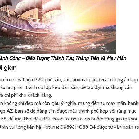
nh Công – Biểu Tượng Thành Tựu, Thăng Tiến Và May Mắn
i gian
in trên chất liệu PVC phủ sần, vải canvas hoặc decal chống ẩm, áp
u lâu phai. Tranh có lớp keo dán sẵn, dễ lắp đặt mà không cần
à chi phí cho khách hàng.
ọn không chỉ đẹp mà còn giàu ý nghĩa, mang đến sự may mắn, hanh
đẹp AZ
, bạn sẽ dễ dàng tìm được mẫu tranh phù hợp với từng mục
hệ, để mọi khởi đầu đều thuận lợi như cánh buồm căng gió ra khơi.
ó
x
in vui lòng liên hệ Hotline: 0989814088 Để được tư vấn hoàn t