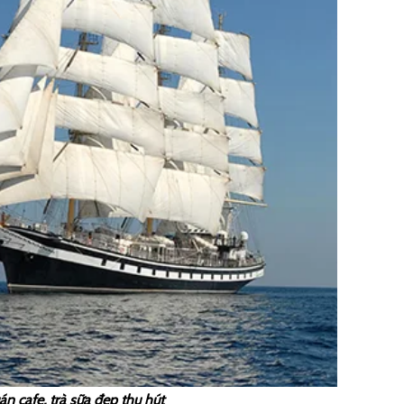
 cafe, trà sữa đẹp thu hút