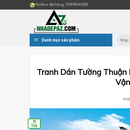
Skip
Hotline đặt hàng:
0989814088
to
content
Danh mục sản phẩm
Tranh Dán Tường Thuận B
Vận
PO
11
Th6