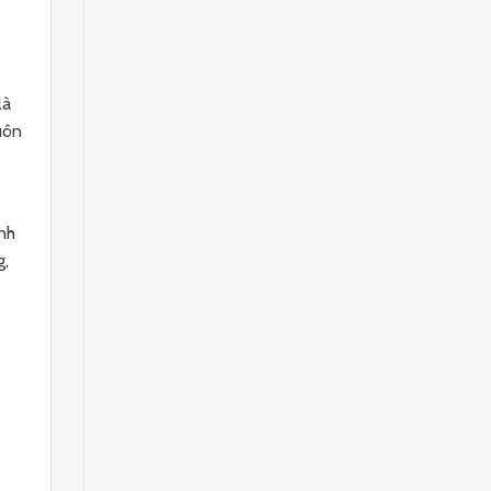
là
uôn
nh
g,