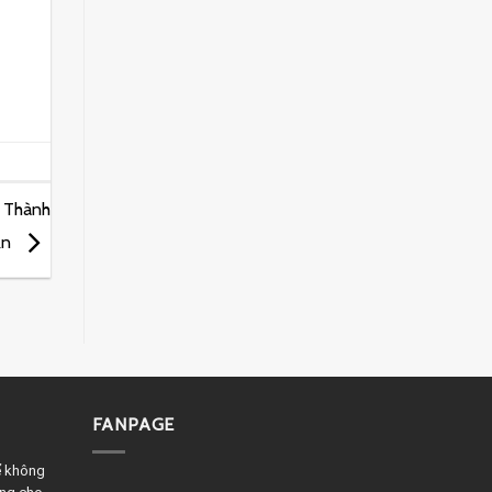
 Thành
ắn
FANPAGE
ể không