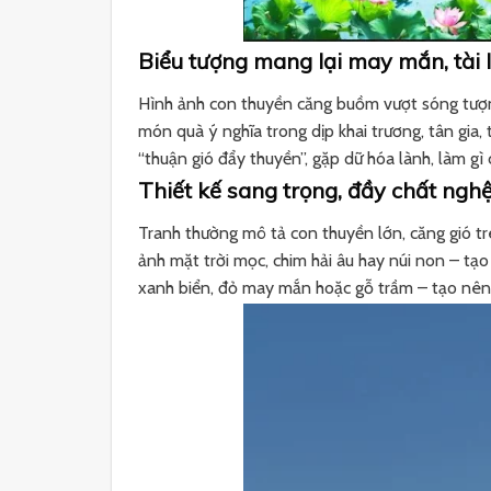
Biểu tượng mang lại may mắn, tài 
Hình ảnh con thuyền căng buồm vượt sóng tượng
món quà ý nghĩa trong dịp khai trương, tân gia
“thuận gió đẩy thuyền”, gặp dữ hóa lành, làm g
Thiết kế sang trọng, đầy chất nghệ
Tranh thường mô tả con thuyền lớn, căng gió tr
ảnh mặt trời mọc, chim hải âu hay núi non – t
xanh biển, đỏ may mắn hoặc gỗ trầm – tạo nên s