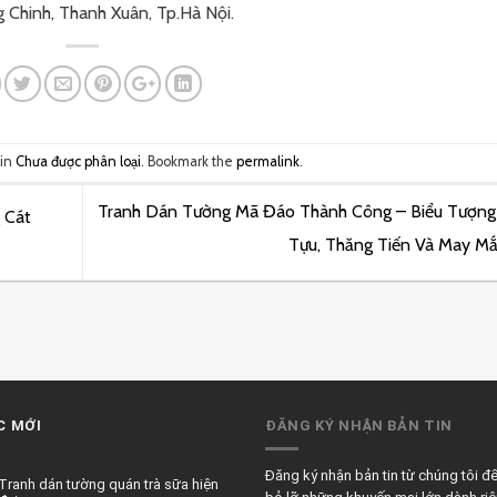
g Chinh, Thanh Xuân, Tp.Hà Nội.
 in
Chưa được phân loại
. Bookmark the
permalink
.
Tranh Dán Tường Mã Đáo Thành Công – Biểu Tượng
 Cát
Tựu, Thăng Tiến Và May M
C MỚI
ĐĂNG KÝ NHẬN BẢN TIN
Đăng ký nhận bản tin từ chúng tôi đ
Tranh dán tường quán trà sữa hiện