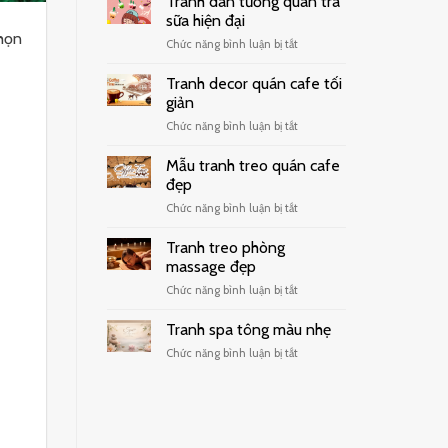
Tranh dán tường quán trà
sữa hiện đại
chọn
ở
Chức năng bình luận bị tắt
Tranh
dán
Tranh decor quán cafe tối
tường
giản
quán
ở
Chức năng bình luận bị tắt
trà
Tranh
sữa
decor
hiện
Mẫu tranh treo quán cafe
quán
đại
đẹp
cafe
ở
Chức năng bình luận bị tắt
tối
Mẫu
giản
tranh
Tranh treo phòng
treo
massage đẹp
quán
ở
Chức năng bình luận bị tắt
cafe
Tranh
đẹp
treo
Tranh spa tông màu nhẹ
phòng
ở
Chức năng bình luận bị tắt
massage
Tranh
đẹp
spa
tông
màu
nhẹ