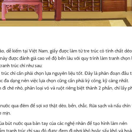
o, dễ kiếm tại Việt Nam, giấy được làm từ tre trúc có tính chất dẻo
hỉ này được đánh giá cao về độ bền lâu với quy trình làm tranh chọn 
ranh trúc chỉ như sau:
 trúc chỉ cần phải chọn lựa nguyên liệu tốt. Đây là phân đoạn đầu t
rúc đa dạng nên việc lựa chọn cũng cần phải kỳ công, kỹ càng nhất.
đi chẻ nhỏ, phân loại vỏ và ruột riêng biệt thành 2 phần, chỉ lấy p
ước qua đêm để sợi xơ thật dẻo, bền, chắc. Rửa sạch và nấu chín
e mịn.
của bút nước qua bàn tay của các nghệ nhân để tạo hình làm nên
m tranh trúc chỉ sau đó được đem đi phơi khô hoặc sấy khô và ho