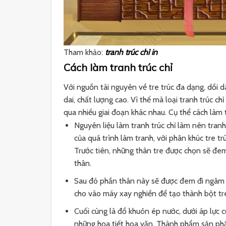
Tham khảo:
tranh trúc chỉ in
Cách làm tranh trúc chỉ
Với nguồn tài nguyên về tre trúc đa dạng, dồi dà
dai, chất lượng cao. Vì thế mà loại tranh trúc c
qua nhiều giai đoạn khác nhau. Cụ thể cách làm t
Nguyên liệu làm tranh trúc chỉ làm nên tranh
của quá trình làm tranh, với phân khúc tre t
Trước tiên, những thân tre được chọn sẽ đem 
thân.
Sau đó phần thân này sẽ được đem đi ngâm n
cho vào máy xay nghiền để tạo thành bột tr
Cuối cùng là đổ khuôn ép nước, dưới áp lực 
những họa tiết hoa văn. Thành phẩm sản phẩ