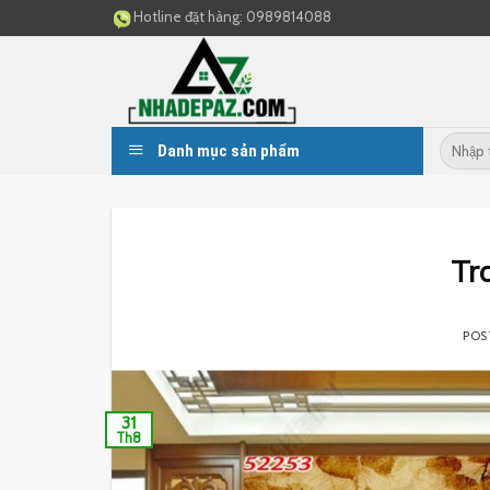
Skip
Hotline đặt hàng:
0989814088
to
content
Danh mục sản phẩm
Tr
POS
31
Th8