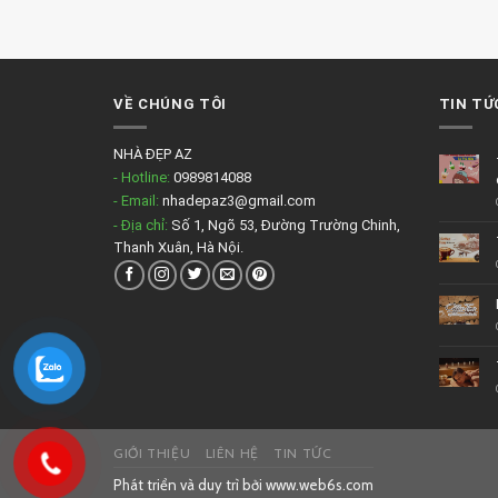
VỀ CHÚNG TÔI
TIN TỨ
NHÀ ĐẸP AZ
- Hotline:
0989814088
- Email:
nhadepaz3@gmail.com
- Địa chỉ:
Số 1, Ngõ 53, Đường Trường Chinh,
Thanh Xuân, Hà Nội.
GIỚI THIỆU
LIÊN HỆ
TIN TỨC
Phát triển và duy trì bởi
www.web6s.com