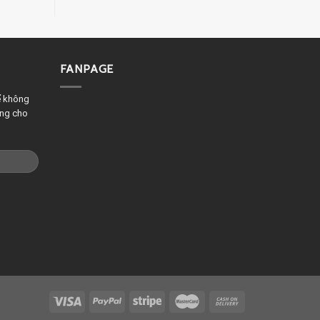
FANPAGE
ể không
êng cho