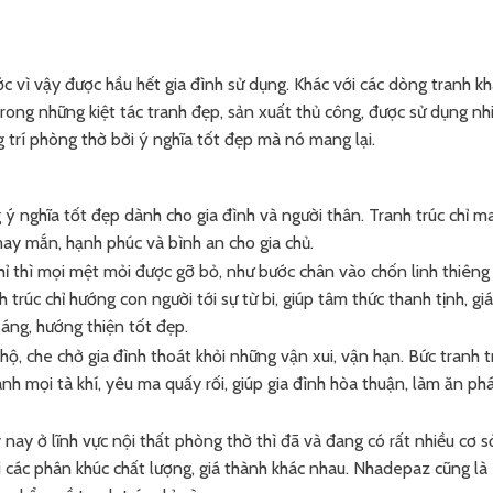
ớc vì vậy được hầu hết gia đình sử dụng. Khác với các dòng tranh kh
rong những kiệt tác tranh đẹp, sản xuất thủ công, được sử dụng nh
ng trí phòng thờ bởi ý nghĩa tốt đẹp mà nó mang lại.
 ý nghĩa tốt đẹp dành cho gia đình và người thân. Tranh trúc chỉ m
may mắn, hạnh phúc và bình an cho gia chủ.
hỉ thì mọi mệt mỏi được gỡ bỏ, như bước chân vào chốn linh thiêng
trúc chỉ hướng con người tới sự từ bi, giúp tâm thức thanh tịnh, gi
áng, hướng thiện tốt đẹp.
, che chở gia đình thoát khỏi những vận xui, vận hạn. Bức tranh t
ánh mọi tà khí, yêu ma quấy rối, giúp gia đình hòa thuận, làm ăn ph
nay ở lĩnh vực nội thất phòng thờ thì đã và đang có rất nhiều cơ s
i các phân khúc chất lượng, giá thành khác nhau. Nhadepaz cũng là