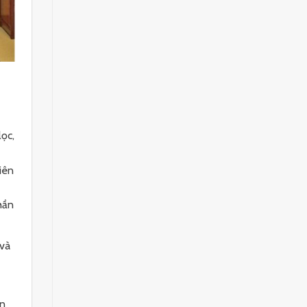
lọc,
iên
hần
 và
àn