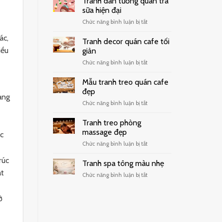
Tranh dán tường quán trà
sữa hiện đại
ở
Chức năng bình luận bị tắt
Tranh
ác,
dán
Tranh decor quán cafe tối
tường
iều
giản
quán
ở
Chức năng bình luận bị tắt
trà
Tranh
sữa
decor
hiện
Mẫu tranh treo quán cafe
quán
đại
đẹp
ang
cafe
ở
Chức năng bình luận bị tắt
tối
Mẫu
giản
tranh
Tranh treo phòng
treo
massage đẹp
ác
quán
ở
Chức năng bình luận bị tắt
cafe
Tranh
đẹp
rúc
treo
Tranh spa tông màu nhẹ
phòng
át
ở
Chức năng bình luận bị tắt
massage
Tranh
đẹp
spa
ở
tông
màu
nhẹ