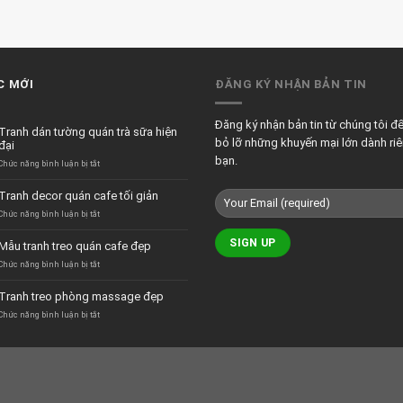
C MỚI
ĐĂNG KÝ NHẬN BẢN TIN
Đăng ký nhận bản tin từ chúng tôi đ
Tranh dán tường quán trà sữa hiện
bỏ lỡ những khuyến mại lớn dành ri
đại
bạn.
ở
Chức năng bình luận bị tắt
Tranh
dán
Tranh decor quán cafe tối giản
tường
quán
ở
Chức năng bình luận bị tắt
trà
Tranh
sữa
decor
Mẫu tranh treo quán cafe đẹp
hiện
quán
đại
cafe
ở
Chức năng bình luận bị tắt
tối
Mẫu
giản
tranh
Tranh treo phòng massage đẹp
treo
quán
ở
Chức năng bình luận bị tắt
cafe
Tranh
đẹp
treo
phòng
massage
đẹp