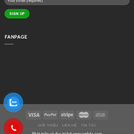
FANPAGE
GIỚI THIỆU
LIÊN HỆ
TIN TỨC
Phát triển và duy trì bởi
www.web6s.com