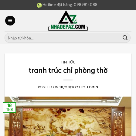
Skip
Hotline đặt hàng:
0989814088
to
content
TIN TỨC
tranh trúc chỉ phòng thờ
POSTED ON
18/08/2023
BY
ADMIN
18
Th8