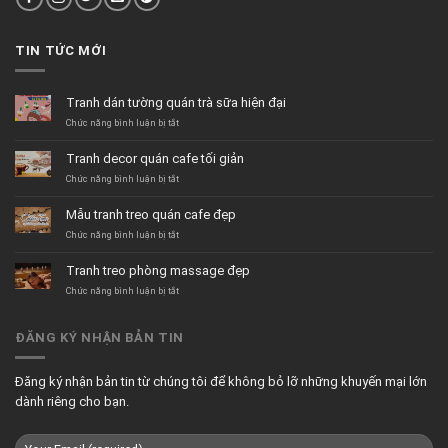
TIN TỨC MỚI
Tranh dán tường quán trà sữa hiện đại
ở
Chức năng bình luận bị tắt
Tranh
dán
Tranh decor quán cafe tối giản
tường
quán
ở
Chức năng bình luận bị tắt
trà
Tranh
sữa
decor
Mẫu tranh treo quán cafe đẹp
hiện
quán
đại
cafe
ở
Chức năng bình luận bị tắt
tối
Mẫu
giản
tranh
Tranh treo phòng massage đẹp
treo
quán
ở
Chức năng bình luận bị tắt
cafe
Tranh
đẹp
treo
phòng
ĐĂNG KÝ NHẬN BẢN TIN
massage
đẹp
Đăng ký nhận bản tin từ chúng tôi để không bỏ lỡ những khuyến mại lớn
dành riêng cho bạn.