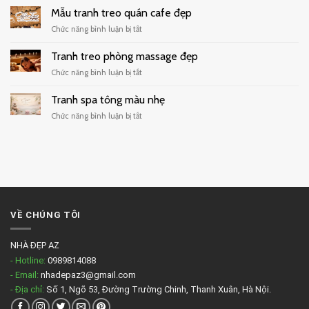
decor
Mẫu tranh treo quán cafe đẹp
sữa
quán
hiện
ở
Chức năng bình luận bị tắt
cafe
đại
Mẫu
tối
tranh
Tranh treo phòng massage đẹp
giản
treo
ở
Chức năng bình luận bị tắt
quán
Tranh
cafe
treo
Tranh spa tông màu nhẹ
đẹp
phòng
ở
Chức năng bình luận bị tắt
massage
Tranh
đẹp
spa
tông
màu
nhẹ
VỀ CHÚNG TÔI
NHÀ ĐẸP AZ
- Hotline:
0989814088
- Email:
nhadepaz3@gmail.com
- Địa chỉ:
Số 1, Ngõ 53, Đường Trường Chinh, Thanh Xuân, Hà Nội.