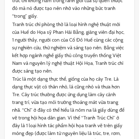
trúc chỉ không nằm trong ranh giới của sự quen thuộc
đó mà nó được tạo nên nhờ vào những bức tranh
“trong” giấy.
Tranh trúc chỉ phòng thờ là loại hình nghệ thuật mới
của Huế do Họa sỹ Phan Hải Bằng, giảng viên đại học,
1 người thầy, người con của Cố Đô Huế cùng các cộng
sự nghiên cứu, thử nghiệm và sáng tạo nên. Bằng việc
kết hợp ngành nghề giấy thủ công truyền thống Việt
Nam và nguyên lý nghệ thuật Hội Họa, Tranh trúc chỉ
được sáng tạo nên.
Trúc là một dạng thực thể, giống của họ cây Tre. Là
dạng thực vật có thân nhỏ, lá cũng nhỏ và thưa hơn
Tre. Cây trúc thường được ứng dụng làm cây cảnh
trang trí, vừa tạo môi trường thoáng mát vừa trang
nhã. “Chỉ” ở đây có thể hiểu là nôm na là giấy dùng để
vẽ trong hội họa dân gian. Vì thế “Tranh Trúc Chỉ” ở
đây là 1 loại hình tác phẩm hội họa tranh vẽ trên giấy
mỏng đẹp (được làm từ nguyên liệu là trúc, tre, rơm,