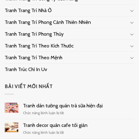
Tranh Trang Trí Nhà Ở
Tranh Trang Trí Phong Cảnh Thiên Nhiên
Tranh Trang Trí Phong Thủy
Tranh Trang Trí Theo Kích Thước
Tranh Trang Trí Theo Mệnh
Tranh Trúc Chỉ In Uv
BÀI VIẾT MỚI NHẤT
Tranh dán tường quán trà sữa hiện đại
ở
Chức năng bình luận bị tắt
Tranh
dán
Tranh decor quán cafe tối giản
tường
ở
Chức năng bình luận bị tắt
quán
Tranh
trà