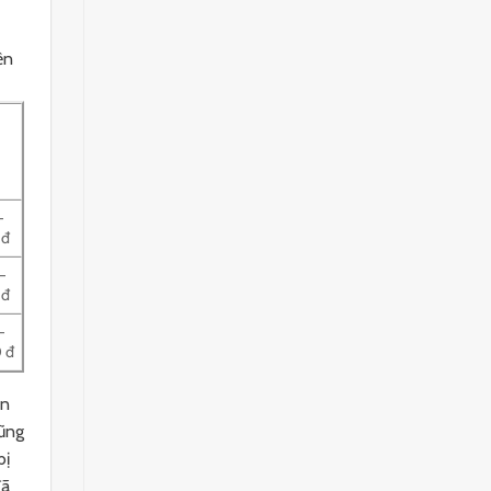
ện
–
 đ
–
 đ
–
 đ
àn
cũng
bị
đã