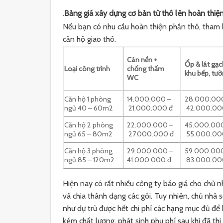
.
Bảng giá xây dựng cơ bản từ thô lên hoàn thiệ
Nếu bạn có nhu cầu hoàn thiện phần thô, tham k
căn hộ giao thô.
Cán nền +
Ốp & lát gạ
Loại công trình
chống thấm
khu bếp, tườ
WC
Căn hộ 1 phòng
14.000.000 –
28.000.00
ngủ 40 – 60m2
21.000.000 đ
42.000.00
Căn hộ 2 phòng
22.000.000 –
45.000.00
ngủ 65 – 80m2
27.000.000 đ
55.000.00
Căn hộ 3 phòng
29.000.000 –
59.000.00
ngủ 85 – 120m2
41.000.000 đ
83.000.00
Hiện nay có rất nhiều công ty báo giá cho chủ 
và chia thành dạng các gói. Tuy nhiên, chủ nhà 
như dự trù được hết chi phí các hạng mục đủ để 
kém chất lượng, phát sinh phụ phí sau khi đã th