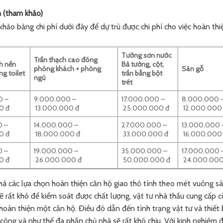
n (tham khảo)
hảo bảng chi phí dưới đây để dự trù được chi phí cho việc hoàn thi
Tường sơn nước
Trần thạch cao đóng
ch nền
Bả tường, cột,
phòng khách + phòng
Sàn gỗ
ng toilet
trần bằng bột
ngủ
trét
0 –
9.000.000 –
17.000.000 –
8.000.000 
0 đ
13.000.000 đ
25.000.000 đ
12.000.000
0 –
14.000.000 –
27.000.000 –
13.000.000 
0 đ
18.000.000 đ
33.000.000 đ
16.000.000
0 –
19.000.000 –
35.000.000 –
17.000.000 
0 đ
26.000.000 đ
50.000.000 đ
24.000.000
nhà các lựa chọn hoàn thiện căn hộ giao thô tính theo mét vuông s
sẽ rất khó để kiểm soát được chất lượng, vật tư nhà thầu cung cấp 
hoàn thiện một căn hộ. Điều đó dẫn đến tình trạng vật tư và thiết 
i công và như thế đa phần chủ nhà sẽ rất khó chịu. Với kinh nghiệm 