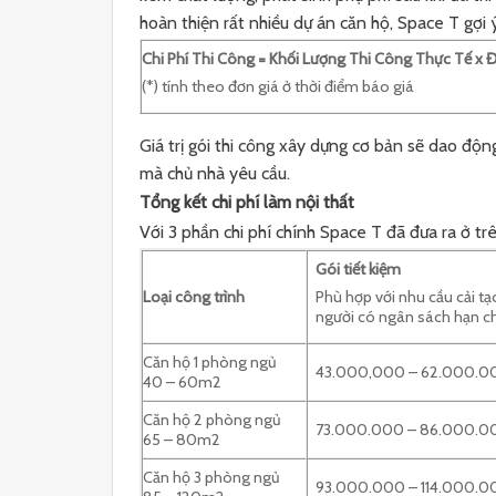
hoàn thiện rất nhiều dự án căn hộ, Space T gợi ý
Chi Phí Thi Công = Khối Lượng Thi Công Thực Tế x Đ
(*) tính theo đơn giá ở thời điểm báo giá
Giá trị gói thi công xây dựng cơ bản sẽ dao đ
mà chủ nhà yêu cầu.
Tổng kết chi phí làm nội thất
Với 3 phần chi phí chính Space T đã đưa ra ở trên
Gói tiết kiệm
Loại công trình
Phù hợp với nhu cầu cải tạ
người có ngân sách hạn c
Căn hộ 1 phòng ngủ
43.000,000 – 62.000.0
40 – 60m2
Căn hộ 2 phòng ngủ
73.000.000 – 86.000.0
65 – 80m2
Căn hộ 3 phòng ngủ
93.000.000 – 114.000.0