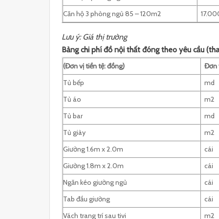
Căn hộ 3 phòng ngủ 85 – 120m2
17.00
Lưu ý: Giá thị trường
Bảng chi phí đồ nội thất đóng theo yêu cầu (th
(Đơn vị tiền tệ: đồng)
Đơn 
Tủ bếp
md
Tủ áo
m2
Tủ bar
md
Tủ giày
m2
Giường 1.6m x 2.0m
cái
Giường 1.8m x 2.0m
cái
Ngăn kéo giường ngủ
cái
Tab đầu giường
cái
Vách trang trí sau tivi
m2