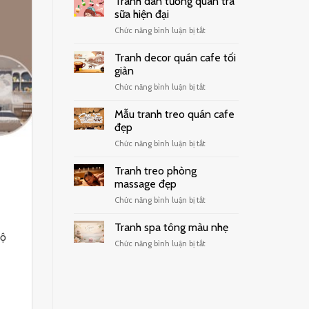
Tranh dán tường quán trà
sữa hiện đại
ở
Chức năng bình luận bị tắt
Tranh
dán
Tranh decor quán cafe tối
tường
giản
quán
ở
Chức năng bình luận bị tắt
trà
Tranh
sữa
decor
hiện
Mẫu tranh treo quán cafe
quán
đại
đẹp
cafe
ở
Chức năng bình luận bị tắt
tối
Mẫu
giản
tranh
Tranh treo phòng
treo
massage đẹp
quán
ở
Chức năng bình luận bị tắt
cafe
Tranh
đẹp
treo
Tranh spa tông màu nhẹ
phòng
hộ
ở
Chức năng bình luận bị tắt
massage
Tranh
đẹp
spa
tông
màu
nhẹ