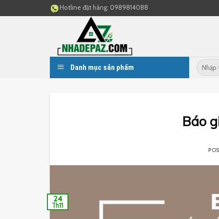
Skip
Hotline đặt hàng:
0989814088
to
content
Danh mục sản phẩm
Báo gi
PO
24
Th11