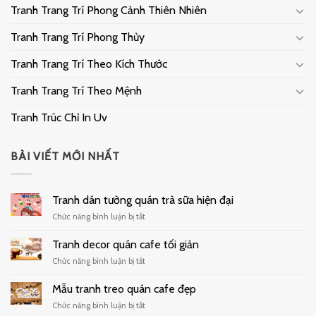
Tranh Trang Trí Phong Cảnh Thiên Nhiên
Tranh Trang Trí Phong Thủy
Tranh Trang Trí Theo Kích Thước
Tranh Trang Trí Theo Mệnh
Tranh Trúc Chỉ In Uv
BÀI VIẾT MỚI NHẤT
Tranh dán tường quán trà sữa hiện đại
ở
Chức năng bình luận bị tắt
Tranh
dán
Tranh decor quán cafe tối giản
tường
ở
Chức năng bình luận bị tắt
quán
Tranh
trà
decor
Mẫu tranh treo quán cafe đẹp
sữa
quán
hiện
ở
Chức năng bình luận bị tắt
cafe
đại