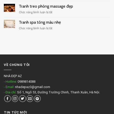
Mẫu
tối
tranh
Tranh treo phòng massage đẹp
giản
treo
ở
Chức năng bình luận bị tắt
quán
Tranh
cafe
treo
Tranh spa tông màu nhẹ
đẹp
phòng
ở
Chức năng bình luận bị tắt
massage
Tranh
đẹp
spa
tông
màu
nhẹ
VỀ CHÚNG TÔI
NHÀ ĐẸP AZ
- Hotline:
0989814088
- Email:
nhadepaz3@gmail.com
- Địa chỉ:
Số 1, Ngõ 53, Đường Trường Chinh, Thanh Xuân, Hà Nội.
TIN TỨC MỚI