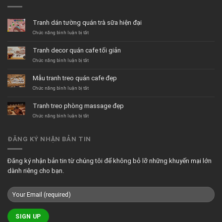
Tranh dán tường quán trà sữa hiện đại
ở
Chức năng bình luận bị tắt
Tranh
dán
Tranh decor quán cafe tối giản
tường
quán
ở
Chức năng bình luận bị tắt
trà
Tranh
sữa
decor
Mẫu tranh treo quán cafe đẹp
hiện
quán
đại
cafe
ở
Chức năng bình luận bị tắt
tối
Mẫu
giản
tranh
Tranh treo phòng massage đẹp
treo
quán
ở
Chức năng bình luận bị tắt
cafe
Tranh
đẹp
treo
phòng
ĐĂNG KÝ NHẬN BẢN TIN
massage
đẹp
Đăng ký nhận bản tin từ chúng tôi để không bỏ lỡ những khuyến mại lớn
dành riêng cho bạn.