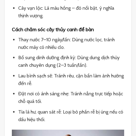
Cây vạn lộc: Lá màu hồng – đỏ nổi bật, ý nghĩa
thịnh vượng.
Cách chăm sóc cây thủy canh để bàn
Thay nước 7–10 ngày/lần: Dùng nước lọc, tránh
nước máy có nhiều clo.
Bổ sung dinh dưỡng định kỳ: Dùng dung dịch thủy
canh chuyên dụng (2–3 tuần/lần).
Lau bình sạch sẽ: Tránh rêu, cặn bẩn làm ảnh hưởng
đến rễ.
Đặt nơi có ánh sáng nhẹ: Tránh nắng trực tiếp hoặc
chỗ quá tối.
Tỉa lá hư, quan sát rễ: Loại bỏ phần rễ bị úng nếu có
dấu hiệu thối.