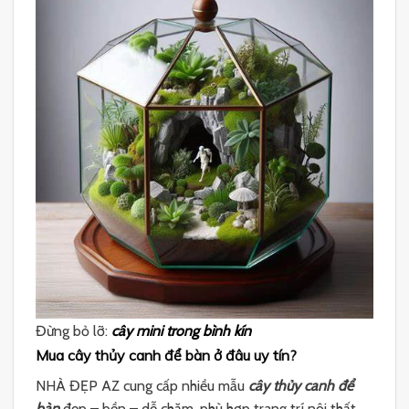
Đừng bỏ lỡ:
cây mini trong bình kín
Mua cây thủy canh để bàn ở đâu uy tín?
NHÀ ĐẸP AZ cung cấp nhiều mẫu
cây thủy canh để
bàn
đẹp – bền – dễ chăm, phù hợp trang trí nội thất,