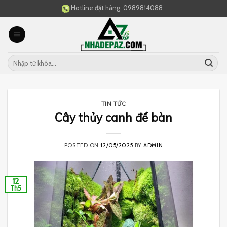
Skip
Hotline đặt hàng:
0989814088
to
content
TIN TỨC
Cây thủy canh để bàn
POSTED ON
12/05/2025
BY
ADMIN
12
Th5