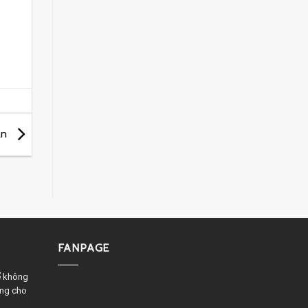
iản
FANPAGE
ể không
êng cho