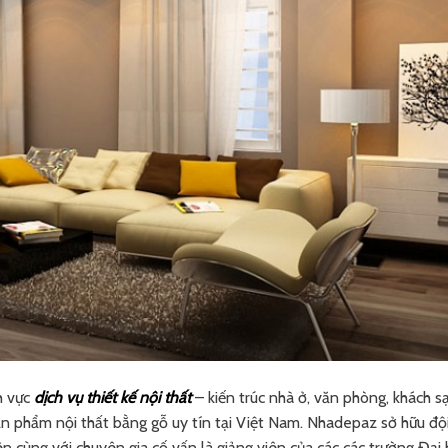
h vực
dịch vụ thiết kế nội thất
– kiến trúc nhà ở, văn phòng, khách s
n phẩm nội thất bằng gỗ uy tín tại Việt Nam. Nhadepaz sở hữu độ
iên cùng với chuyên gia cố vấn là giảng viên của các các trường Đại