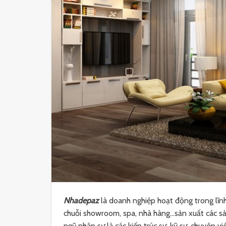
Nhadepaz
là doanh nghiệp hoạt động trong lĩn
chuỗi showroom, spa, nhà hàng…sản xuất các sả
ngũ nhân sự là các kiến trúc sư, kỹ sư, chuyên v