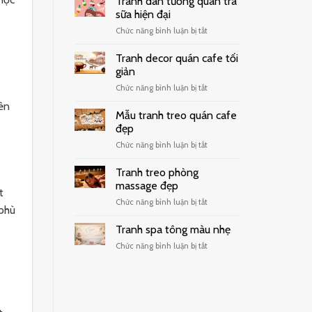
Tranh dán tường quán trà
sữa hiện đại
ở
Chức năng bình luận bị tắt
Tranh
dán
Tranh decor quán cafe tối
tường
giản
quán
ở
Chức năng bình luận bị tắt
trà
Tranh
sữa
yên
decor
hiện
Mẫu tranh treo quán cafe
quán
đại
đẹp
cafe
ở
Chức năng bình luận bị tắt
tối
Mẫu
giản
tranh
Tranh treo phòng
treo
massage đẹp
t
quán
ở
Chức năng bình luận bị tắt
cafe
phù
Tranh
đẹp
treo
Tranh spa tông màu nhẹ
phòng
ở
Chức năng bình luận bị tắt
massage
Tranh
đẹp
spa
tông
màu
nhẹ