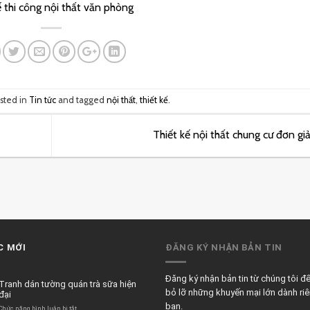
ế thi công nội thất văn phòng
osted in
Tin tức
and tagged
nội thất
,
thiết kế
.
Thiết kế nội thất chung cư đơn g
C MỚI
ĐĂNG KÝ NHẬN BẢN TIN
Đăng ký nhận bản tin từ chúng tôi đ
Tranh dán tường quán trà sữa hiện
bỏ lỡ những khuyến mại lớn dành ri
đại
bạn.
ở
Chức năng bình luận bị tắt