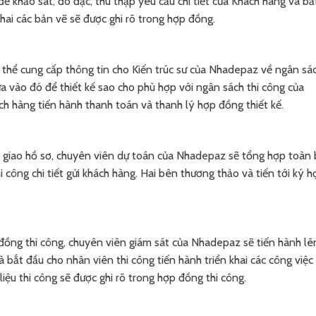
để khảo sát, đo đạc, thu thập yêu cầu chi tiết của Khách hàng và bắ
 khai các bản vẽ sẽ được ghi rõ trong hợp đồng.
ó thể cung cấp thông tin cho Kiến trúc sư của Nhadepaz về ngân sá
dựa vào đó để thiết kế sao cho phù hợp với ngân sách thi công của
ách hàng tiến hành thanh toán và thanh lý hợp đồng thiết kế.
àn giao hồ sơ, chuyên viên dự toán của Nhadepaz sẽ tổng hợp toàn
 công chi tiết gửi khách hàng. Hai bên thương thảo và tiến tới ký h
đồng thi công, chuyên viên giám sát của Nhadepaz sẽ tiến hành lê
à bắt đầu cho nhân viên thi công tiến hành triển khai các công việc
liệu thi công sẽ được ghi rõ trong hợp đồng thi công.