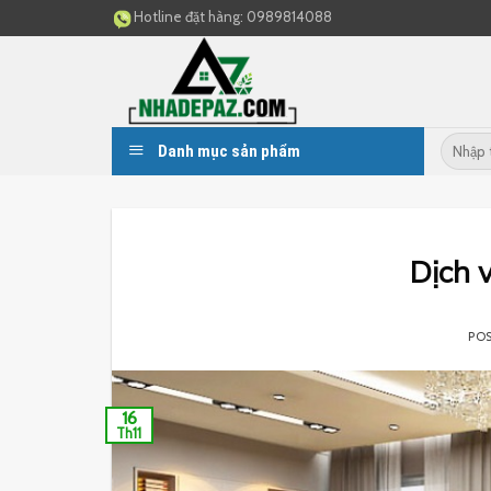
Skip
Hotline đặt hàng:
0989814088
to
content
Danh mục sản phẩm
Dịch v
PO
16
Th11