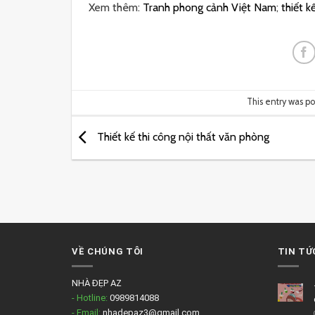
Xem thêm:
Tranh phong cảnh Việt Nam
;
thiết k
This entry was p
Thiết kế thi công nội thất văn phòng
VỀ CHÚNG TÔI
TIN TỨ
NHÀ ĐẸP AZ
- Hotline:
0989814088
- Email:
nhadepaz3@gmail.com