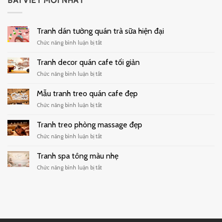
BÀI VIẾT MỚI NHẤT
Tranh dán tường quán trà sữa hiện đại
ở
Chức năng bình luận bị tắt
Tranh
dán
Tranh decor quán cafe tối giản
tường
ở
Chức năng bình luận bị tắt
quán
Tranh
trà
decor
Mẫu tranh treo quán cafe đẹp
sữa
quán
hiện
ở
Chức năng bình luận bị tắt
cafe
đại
Mẫu
tối
tranh
Tranh treo phòng massage đẹp
giản
treo
ở
Chức năng bình luận bị tắt
quán
Tranh
cafe
treo
Tranh spa tông màu nhẹ
đẹp
phòng
ở
Chức năng bình luận bị tắt
massage
Tranh
đẹp
spa
tông
màu
nhẹ