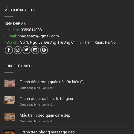
VỀ CHÚNG TÔI
NHÀ ĐẸP AZ
- Hotline:
0989814088
- Email:
nhadepaz3@gmail.com
- Địa chỉ:
Số 1, Ngõ 53, Đường Trường Chinh, Thanh Xuân, Hà Nội.
TIN TỨC MỚI
Tranh dán tường quán trà sữa hiện đại
ở
Chức năng bình luận bị tắt
Tranh
dán
Tranh decor quán cafe tối giản
tường
quán
ở
Chức năng bình luận bị tắt
trà
Tranh
sữa
decor
Mẫu tranh treo quán cafe đẹp
hiện
quán
đại
cafe
ở
Chức năng bình luận bị tắt
tối
Mẫu
giản
tranh
Tranh treo phòng massage đẹp
treo