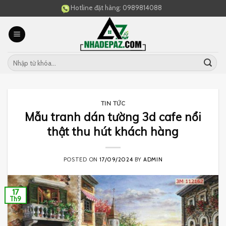
Skip
Hotline đặt hàng:
0989814088
to
content
TIN TỨC
Mẫu tranh dán tường 3d cafe nổi
thật thu hút khách hàng
POSTED ON
17/09/2024
BY
ADMIN
17
Th9