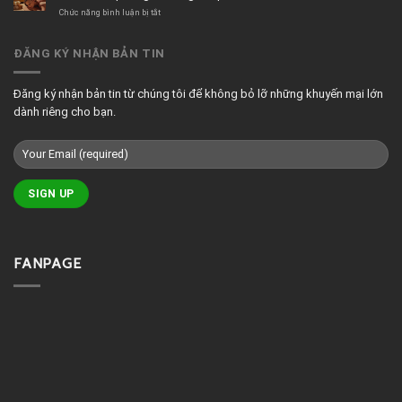
quán
ở
Chức năng bình luận bị tắt
cafe
Tranh
đẹp
treo
phòng
ĐĂNG KÝ NHẬN BẢN TIN
massage
đẹp
Đăng ký nhận bản tin từ chúng tôi để không bỏ lỡ những khuyến mại lớn
dành riêng cho bạn.
FANPAGE