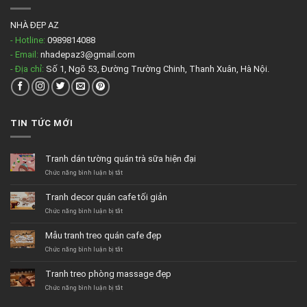
NHÀ ĐẸP AZ
- Hotline:
0989814088
- Email:
nhadepaz3@gmail.com
- Địa chỉ:
Số 1, Ngõ 53, Đường Trường Chinh, Thanh Xuân, Hà Nội.
TIN TỨC MỚI
Tranh dán tường quán trà sữa hiện đại
ở
Chức năng bình luận bị tắt
Tranh
dán
Tranh decor quán cafe tối giản
tường
quán
ở
Chức năng bình luận bị tắt
trà
Tranh
sữa
decor
Mẫu tranh treo quán cafe đẹp
hiện
quán
đại
cafe
ở
Chức năng bình luận bị tắt
tối
Mẫu
giản
tranh
Tranh treo phòng massage đẹp
treo
quán
ở
Chức năng bình luận bị tắt
cafe
Tranh
đẹp
treo