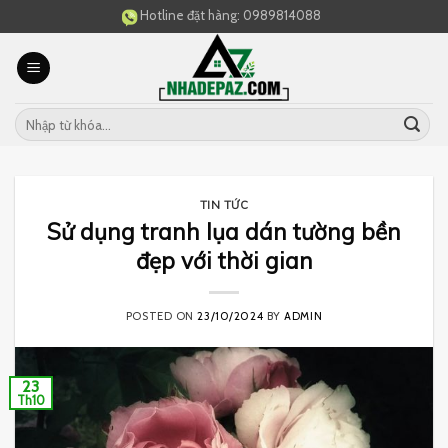
Skip
Hotline đặt hàng:
0989814088
to
content
TIN TỨC
Sử dụng tranh lụa dán tường bền
đẹp với thời gian
POSTED ON
23/10/2024
BY
ADMIN
23
Th10