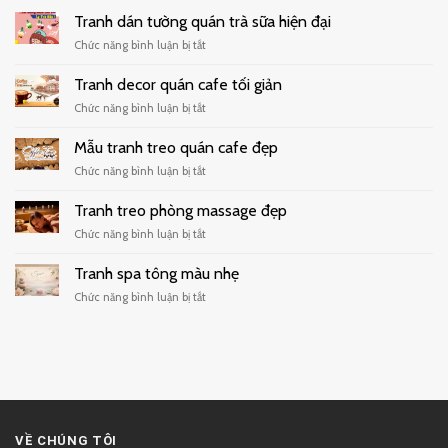
Tranh dán tường quán trà sữa hiện đại
ở
Chức năng bình luận bị tắt
Tranh
dán
Tranh decor quán cafe tối giản
tường
ở
Chức năng bình luận bị tắt
quán
Tranh
trà
decor
Mẫu tranh treo quán cafe đẹp
sữa
quán
hiện
ở
Chức năng bình luận bị tắt
cafe
đại
Mẫu
tối
tranh
Tranh treo phòng massage đẹp
giản
treo
ở
Chức năng bình luận bị tắt
quán
Tranh
cafe
treo
Tranh spa tông màu nhẹ
đẹp
phòng
ở
Chức năng bình luận bị tắt
massage
Tranh
đẹp
spa
tông
màu
nhẹ
VỀ CHÚNG TÔI