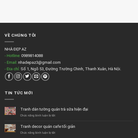
spa
tông
màu
nhẹ
VỀ CHÚNG TÔI
NHÀ ĐẸP AZ
- Hotline:
0989814088
- Email:
nhadepaz3@gmail.com
- Địa chỉ:
Số 1, Ngõ 53, Đường Trường Chinh, Thanh Xuân, Hà Nội.
TIN TỨC MỚI
Tranh dán tường quán trà sữa hiện đại
ở
Chức năng bình luận bị tắt
Tranh
dán
Tranh decor quán cafe tối giản
tường
quán
ở
Chức năng bình luận bị tắt
trà
Tranh