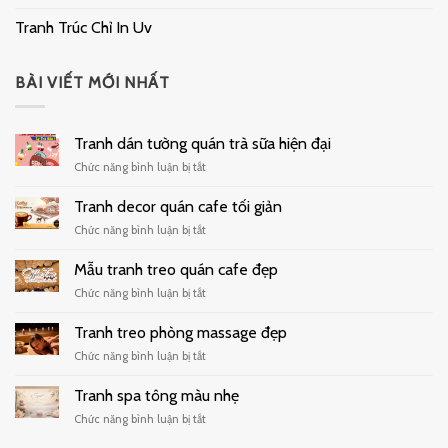
Tranh Trúc Chỉ In Uv
BÀI VIẾT MỚI NHẤT
Tranh dán tường quán trà sữa hiện đại
ở
Chức năng bình luận bị tắt
Tranh
dán
Tranh decor quán cafe tối giản
tường
ở
Chức năng bình luận bị tắt
quán
Tranh
trà
decor
Mẫu tranh treo quán cafe đẹp
sữa
quán
hiện
ở
Chức năng bình luận bị tắt
cafe
đại
Mẫu
tối
tranh
Tranh treo phòng massage đẹp
giản
treo
ở
Chức năng bình luận bị tắt
quán
Tranh
cafe
treo
Tranh spa tông màu nhẹ
đẹp
phòng
ở
Chức năng bình luận bị tắt
massage
Tranh
đẹp