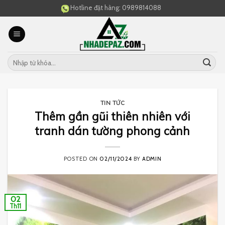
Skip
Hotline đặt hàng:
0989814088
to
content
TIN TỨC
Thêm gần gũi thiên nhiên với
tranh dán tường phong cảnh
POSTED ON
02/11/2024
BY
ADMIN
02
Th11