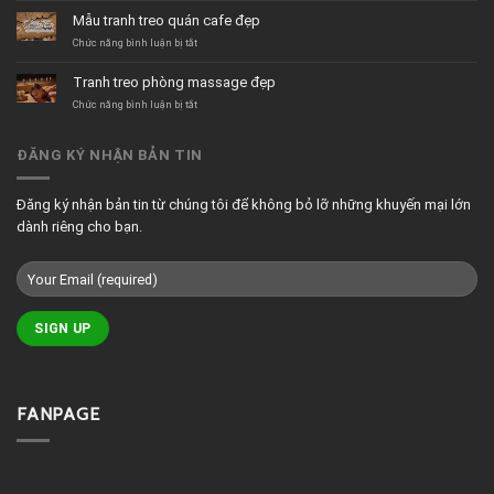
sữa
decor
Mẫu tranh treo quán cafe đẹp
hiện
quán
đại
cafe
ở
Chức năng bình luận bị tắt
tối
Mẫu
giản
tranh
Tranh treo phòng massage đẹp
treo
quán
ở
Chức năng bình luận bị tắt
cafe
Tranh
đẹp
treo
phòng
ĐĂNG KÝ NHẬN BẢN TIN
massage
đẹp
Đăng ký nhận bản tin từ chúng tôi để không bỏ lỡ những khuyến mại lớn
dành riêng cho bạn.
FANPAGE