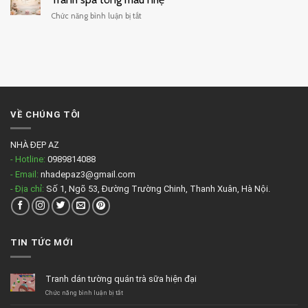
phòng
ở
Chức năng bình luận bị tắt
massage
Tranh
đẹp
spa
tông
màu
nhẹ
VỀ CHÚNG TÔI
NHÀ ĐẸP AZ
- Hotline:
0989814088
- Email:
nhadepaz3@gmail.com
- Địa chỉ:
Số 1, Ngõ 53, Đường Trường Chinh, Thanh Xuân, Hà Nội.
TIN TỨC MỚI
Tranh dán tường quán trà sữa hiện đại
ở
Chức năng bình luận bị tắt
Tranh