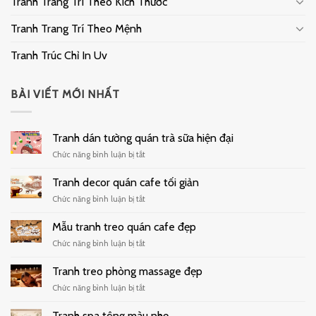
Tranh Trang Trí Theo Kích Thước
Tranh Trang Trí Theo Mệnh
Tranh Trúc Chỉ In Uv
BÀI VIẾT MỚI NHẤT
Tranh dán tường quán trà sữa hiện đại
ở
Chức năng bình luận bị tắt
Tranh
dán
Tranh decor quán cafe tối giản
tường
ở
Chức năng bình luận bị tắt
quán
Tranh
trà
decor
Mẫu tranh treo quán cafe đẹp
sữa
quán
hiện
ở
Chức năng bình luận bị tắt
cafe
đại
Mẫu
tối
tranh
Tranh treo phòng massage đẹp
giản
treo
ở
Chức năng bình luận bị tắt
quán
Tranh
cafe
treo
Tranh spa tông màu nhẹ
đẹp