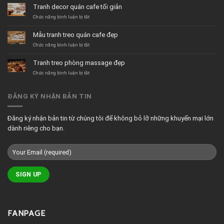
dán
Tranh decor quán cafe tối giản
tường
quán
ở
Chức năng bình luận bị tắt
trà
Tranh
sữa
decor
Mẫu tranh treo quán cafe đẹp
hiện
quán
đại
cafe
ở
Chức năng bình luận bị tắt
tối
Mẫu
giản
tranh
Tranh treo phòng massage đẹp
treo
quán
ở
Chức năng bình luận bị tắt
cafe
Tranh
đẹp
treo
phòng
ĐĂNG KÝ NHẬN BẢN TIN
massage
đẹp
Đăng ký nhận bản tin từ chúng tôi để không bỏ lỡ những khuyến mại lớn
dành riêng cho bạn.
FANPAGE