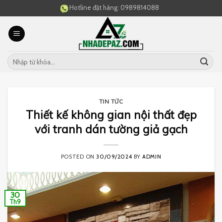
Skip
Hotline đặt hàng:
0989814088
to
content
TIN TỨC
Thiết kế không gian nội thất đẹp
với tranh dán tường giả gạch
POSTED ON
30/09/2024
BY
ADMIN
30
Th9