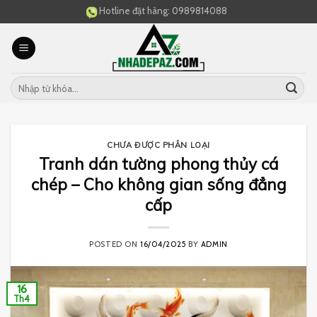
Skip
Hotline đặt hàng:
0989814088
to
content
CHƯA ĐƯỢC PHÂN LOẠI
Tranh dán tường phong thủy cá
chép – Cho không gian sống đẳng
cấp
POSTED ON
16/04/2025
BY
ADMIN
16
Th4