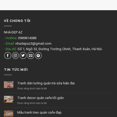
màu
nhẹ
VỀ CHÚNG TÔI
NHÀ ĐẸP AZ
- Hotline:
0989814088
- Email:
nhadepaz3@gmail.com
- Địa chỉ:
Số 1, Ngõ 53, Đường Trường Chinh, Thanh Xuân, Hà Nội.
TIN TỨC MỚI
Tranh dán tường quán trà sữa hiện đại
ở
Chức năng bình luận bị tắt
Tranh
dán
Tranh decor quán cafe tối giản
tường
quán
ở
Chức năng bình luận bị tắt
trà
Tranh
sữa
decor
Mẫu tranh treo quán cafe đẹp
hiện
quán