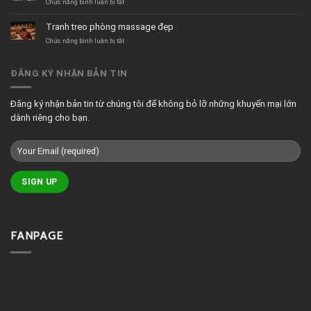
đại
cafe
ở
Chức năng bình luận bị tắt
tối
Mẫu
giản
tranh
Tranh treo phòng massage đẹp
treo
quán
ở
Chức năng bình luận bị tắt
cafe
Tranh
đẹp
treo
phòng
ĐĂNG KÝ NHẬN BẢN TIN
massage
đẹp
Đăng ký nhận bản tin từ chúng tôi để không bỏ lỡ những khuyến mại lớn
dành riêng cho bạn.
FANPAGE