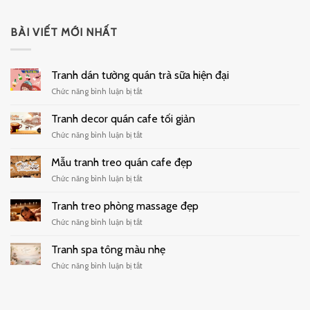
BÀI VIẾT MỚI NHẤT
Tranh dán tường quán trà sữa hiện đại
ở
Chức năng bình luận bị tắt
Tranh
dán
Tranh decor quán cafe tối giản
tường
ở
Chức năng bình luận bị tắt
quán
Tranh
trà
decor
Mẫu tranh treo quán cafe đẹp
sữa
quán
hiện
ở
Chức năng bình luận bị tắt
cafe
đại
Mẫu
tối
tranh
Tranh treo phòng massage đẹp
giản
treo
ở
Chức năng bình luận bị tắt
quán
Tranh
cafe
treo
Tranh spa tông màu nhẹ
đẹp
phòng
ở
Chức năng bình luận bị tắt
massage
Tranh
đẹp
spa
tông