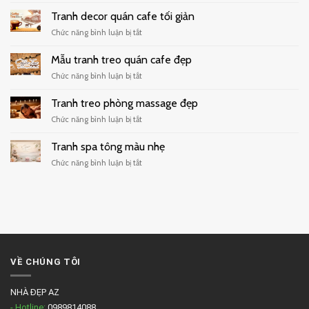
dán
Tranh decor quán cafe tối giản
tường
ở
Chức năng bình luận bị tắt
quán
Tranh
trà
decor
Mẫu tranh treo quán cafe đẹp
sữa
quán
hiện
ở
Chức năng bình luận bị tắt
cafe
đại
Mẫu
tối
tranh
Tranh treo phòng massage đẹp
giản
treo
ở
Chức năng bình luận bị tắt
quán
Tranh
cafe
treo
Tranh spa tông màu nhẹ
đẹp
phòng
ở
Chức năng bình luận bị tắt
massage
Tranh
đẹp
spa
tông
màu
nhẹ
VỀ CHÚNG TÔI
NHÀ ĐẸP AZ
- Hotline:
0989814088