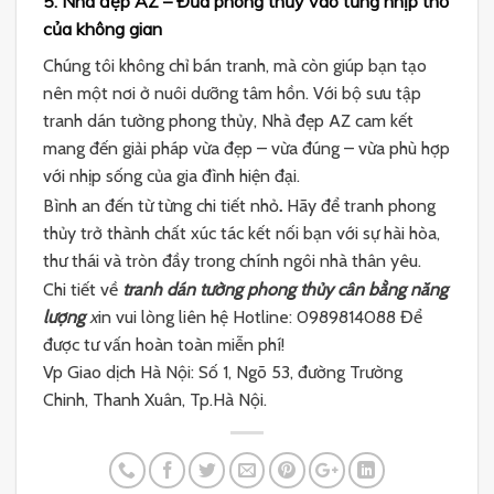
5. Nhà đẹp AZ – Đưa phong thủy vào từng nhịp thở
của không gian
Chúng tôi không chỉ bán tranh, mà còn giúp bạn tạo
nên một nơi ở nuôi dưỡng tâm hồn. Với bộ sưu tập
tranh dán tường phong thủy, Nhà đẹp AZ cam kết
mang đến giải pháp vừa đẹp – vừa đúng – vừa phù hợp
với nhịp sống của gia đình hiện đại.
Bình an đến từ từng chi tiết nhỏ
.
Hãy để tranh phong
thủy trở thành chất xúc tác kết nối bạn với sự hài hòa,
thư thái và tròn đầy trong chính ngôi nhà thân yêu.
Chi tiết về
tranh dán tường phong thủy cân bằng năng
lượng
x
in vui lòng liên hệ Hotline: 0989814088 Để
được tư vấn hoàn toàn miễn phí!
Vp Giao dịch Hà Nội: Số 1, Ngõ 53, đường Trường
Chinh, Thanh Xuân, Tp.Hà Nội.