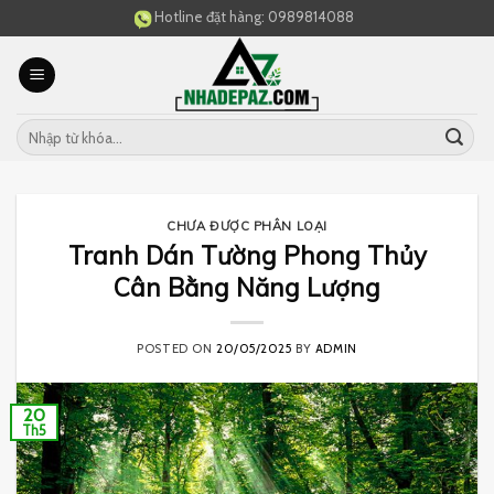
Skip
Hotline đặt hàng:
0989814088
to
content
CHƯA ĐƯỢC PHÂN LOẠI
Tranh Dán Tường Phong Thủy
Cân Bằng Năng Lượng
POSTED ON
20/05/2025
BY
ADMIN
20
Th5