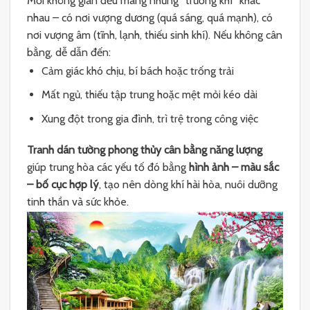
Mỗi không gian đều mang những “trường khí” khác
nhau – có nơi vượng dương (quá sáng, quá mạnh), có
nơi vượng âm (tĩnh, lạnh, thiếu sinh khí). Nếu không cân
bằng, dễ dẫn đến:
Cảm giác khó chịu, bí bách hoặc trống trải
Mất ngủ, thiếu tập trung hoặc mệt mỏi kéo dài
Xung đột trong gia đình, trì trệ trong công việc
Tranh dán tường phong thủy cân bằng năng lượng
giúp trung hòa các yếu tố đó bằng
hình ảnh – màu sắc
– bố cục hợp lý
, tạo nên dòng khí hài hòa, nuôi dưỡng
tinh thần và sức khỏe.