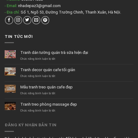
- Email:
nhadepaz3@gmail.com
- Địa chỉ:
Số 1, Ngõ 53, Đường Trường Chinh, Thanh Xuân, Hà Nội.
TIN TỨC MỚI
Tranh dán tường quán trà sữa hiện đại
ở
Chức năng bình luận bị tắt
Tranh
dán
Tranh decor quán cafe tối giản
tường
quán
ở
Chức năng bình luận bị tắt
trà
Tranh
sữa
decor
Mẫu tranh treo quán cafe đẹp
hiện
quán
đại
cafe
ở
Chức năng bình luận bị tắt
tối
Mẫu
giản
tranh
Tranh treo phòng massage đẹp
treo
quán
ở
Chức năng bình luận bị tắt
cafe
Tranh
đẹp
treo
phòng
ĐĂNG KÝ NHẬN BẢN TIN
massage
đẹp