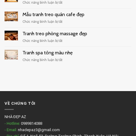
ở
Chức năng bình luận bị tắt
quán
Tranh
trà
decor
Mẫu tranh treo quán cafe đẹp
sữa
quán
hiện
ở
Chức năng bình luận bị tắt
cafe
đại
Mẫu
tối
tranh
Tranh treo phòng massage đẹp
giản
treo
ở
Chức năng bình luận bị tắt
quán
Tranh
cafe
treo
Tranh spa tông màu nhẹ
đẹp
phòng
ở
Chức năng bình luận bị tắt
massage
Tranh
đẹp
spa
tông
màu
nhẹ
VỀ CHÚNG TÔI
NHÀ ĐẸP AZ
- Hotline:
0989814088
- Email:
nhadepaz3@gmail.com