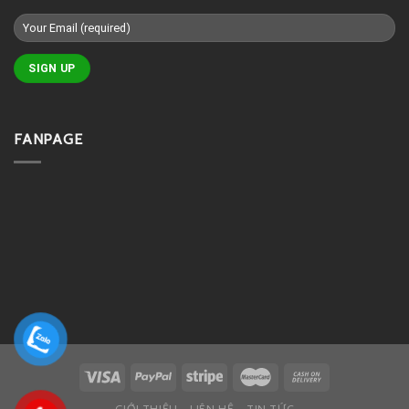
FANPAGE
GIỚI THIỆU
LIÊN HỆ
TIN TỨC