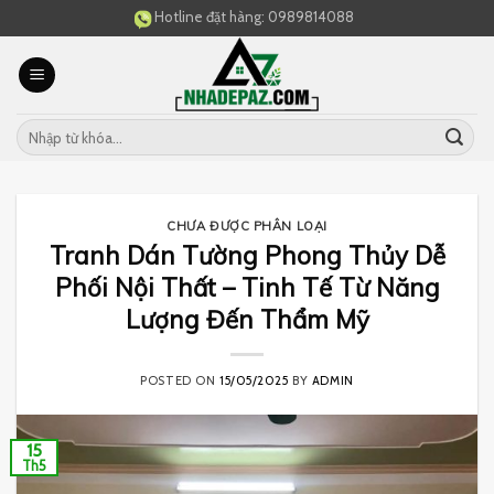
Skip
Hotline đặt hàng:
0989814088
to
content
CHƯA ĐƯỢC PHÂN LOẠI
Tranh Dán Tường Phong Thủy Dễ
Phối Nội Thất – Tinh Tế Từ Năng
Lượng Đến Thẩm Mỹ
POSTED ON
15/05/2025
BY
ADMIN
15
Th5