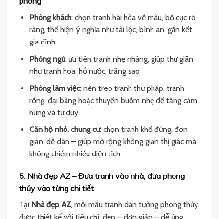
phòng
Phòng khách
: chọn tranh hài hòa về màu, bố cục rõ
ràng, thể hiện ý nghĩa như tài lộc, bình an, gắn kết
gia đình
Phòng ngủ
: ưu tiên tranh nhẹ nhàng, giúp thư giãn
như tranh hoa, hồ nước, trăng sao
Phòng làm việc
: nên treo tranh thư pháp, tranh
rồng, đại bàng hoặc thuyền buồm nhẹ để tăng cảm
hứng và tư duy
Căn hộ nhỏ, chung cư
: chọn tranh khổ đứng, đơn
giản, dễ dán – giúp mở rộng không gian thị giác mà
không chiếm nhiều diện tích
5. Nhà đẹp AZ – Đưa tranh vào nhà, đưa phong
thủy vào từng chi tiết
Tại
Nhà đẹp AZ
, mỗi mẫu tranh dán tường phong thủy
được thiết kế với tiêu chí: đẹp – đơn giản – dễ ứng