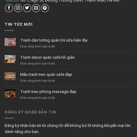
- Địa chỉ:
Số 1, Ngõ 53, Đường Trường Chinh, Thanh Xuân, Hà Nội.
TIN TỨC MỚI
Tranh dán tường quán trà sữa hiện đại
ở
Chức năng bình luận bị tắt
Tranh
dán
Tranh decor quán cafe tối giản
tường
quán
ở
Chức năng bình luận bị tắt
trà
Tranh
sữa
decor
Mẫu tranh treo quán cafe đẹp
hiện
quán
đại
cafe
ở
Chức năng bình luận bị tắt
tối
Mẫu
giản
tranh
Tranh treo phòng massage đẹp
treo
quán
ở
Chức năng bình luận bị tắt
cafe
Tranh
đẹp
treo
phòng
ĐĂNG KÝ NHẬN BẢN TIN
massage
đẹp
Đăng ký nhận bản tin từ chúng tôi để không bỏ lỡ những khuyến mại lớn
dành riêng cho bạn.