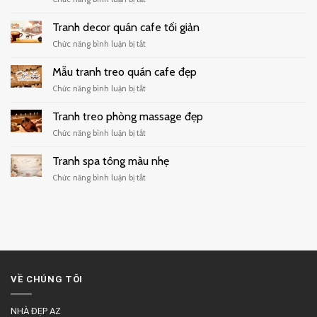
Tranh
dán
Tranh decor quán cafe tối giản
tường
ở
Chức năng bình luận bị tắt
quán
Tranh
trà
decor
Mẫu tranh treo quán cafe đẹp
sữa
quán
hiện
ở
Chức năng bình luận bị tắt
cafe
đại
Mẫu
tối
tranh
Tranh treo phòng massage đẹp
giản
treo
ở
Chức năng bình luận bị tắt
quán
Tranh
cafe
treo
Tranh spa tông màu nhẹ
đẹp
phòng
ở
Chức năng bình luận bị tắt
massage
Tranh
đẹp
spa
tông
màu
nhẹ
VỀ CHÚNG TÔI
NHÀ ĐẸP AZ