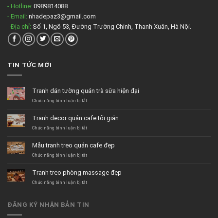
- Hotline:
0989814088
- Email:
nhadepaz3@gmail.com
- Địa chỉ:
Số 1, Ngõ 53, Đường Trường Chinh, Thanh Xuân, Hà Nội.
TIN TỨC MỚI
Tranh dán tường quán trà sữa hiện đại
ở
Chức năng bình luận bị tắt
Tranh
dán
Tranh decor quán cafe tối giản
tường
quán
ở
Chức năng bình luận bị tắt
trà
Tranh
sữa
decor
Mẫu tranh treo quán cafe đẹp
hiện
quán
đại
cafe
ở
Chức năng bình luận bị tắt
tối
Mẫu
giản
tranh
Tranh treo phòng massage đẹp
treo
quán
ở
Chức năng bình luận bị tắt
cafe
Tranh
đẹp
treo
phòng
ĐĂNG KÝ NHẬN BẢN TIN
massage
đẹp