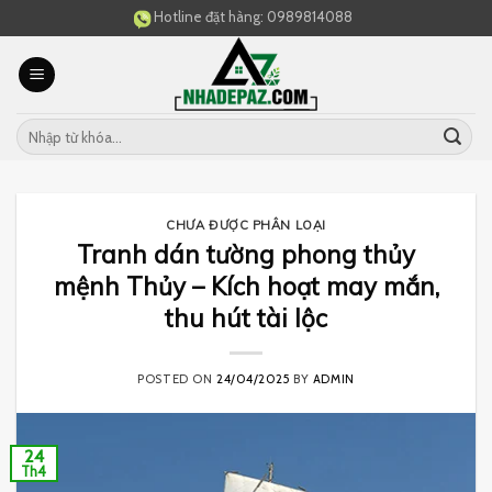
Skip
Hotline đặt hàng:
0989814088
to
content
CHƯA ĐƯỢC PHÂN LOẠI
Tranh dán tường phong thủy
mệnh Thủy – Kích hoạt may mắn,
thu hút tài lộc
POSTED ON
24/04/2025
BY
ADMIN
24
Th4