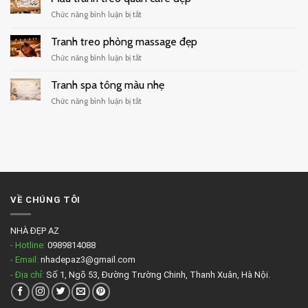
quán
hiện
ở
Chức năng bình luận bị tắt
cafe
đại
Mẫu
tối
tranh
Tranh treo phòng massage đẹp
giản
treo
ở
Chức năng bình luận bị tắt
quán
Tranh
cafe
treo
Tranh spa tông màu nhẹ
đẹp
phòng
ở
Chức năng bình luận bị tắt
massage
Tranh
đẹp
spa
tông
màu
nhẹ
VỀ CHÚNG TÔI
NHÀ ĐẸP AZ
- Hotline:
0989814088
- Email:
nhadepaz3@gmail.com
- Địa chỉ:
Số 1, Ngõ 53, Đường Trường Chinh, Thanh Xuân, Hà Nội.