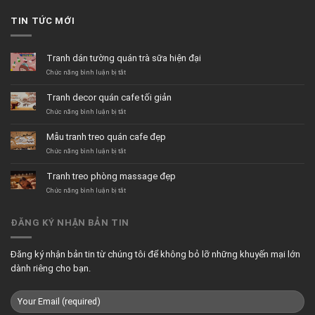
TIN TỨC MỚI
Tranh dán tường quán trà sữa hiện đại
ở
Chức năng bình luận bị tắt
Tranh
dán
Tranh decor quán cafe tối giản
tường
quán
ở
Chức năng bình luận bị tắt
trà
Tranh
sữa
decor
Mẫu tranh treo quán cafe đẹp
hiện
quán
đại
cafe
ở
Chức năng bình luận bị tắt
tối
Mẫu
giản
tranh
Tranh treo phòng massage đẹp
treo
quán
ở
Chức năng bình luận bị tắt
cafe
Tranh
đẹp
treo
phòng
ĐĂNG KÝ NHẬN BẢN TIN
massage
đẹp
Đăng ký nhận bản tin từ chúng tôi để không bỏ lỡ những khuyến mại lớn
dành riêng cho bạn.