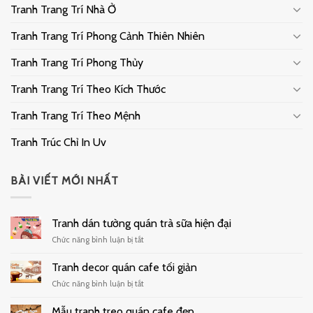
Tranh Trang Trí Nhà Ở
Tranh Trang Trí Phong Cảnh Thiên Nhiên
Tranh Trang Trí Phong Thủy
Tranh Trang Trí Theo Kích Thước
Tranh Trang Trí Theo Mệnh
Tranh Trúc Chỉ In Uv
BÀI VIẾT MỚI NHẤT
Tranh dán tường quán trà sữa hiện đại
ở
Chức năng bình luận bị tắt
Tranh
dán
Tranh decor quán cafe tối giản
tường
ở
Chức năng bình luận bị tắt
quán
Tranh
trà
decor
Mẫu tranh treo quán cafe đẹp
sữa