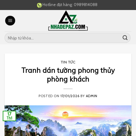
Skip
Hotline đặt hàng:
0989814088
to
content
TIN TỨC
Tranh dán tường phong thủy
phòng khách
POSTED ON
17/01/2026
BY
ADMIN
17
Th1