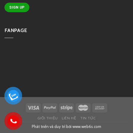
FANPAGE
GIỚI THIỆU
LIÊN HỆ
TIN TỨC
Phát triển và duy trì bởi
www.web6s.com