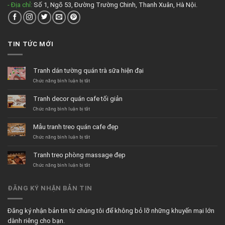
- Địa chỉ:
Số 1, Ngõ 53, Đường Trường Chinh, Thanh Xuân, Hà Nội.
TIN TỨC MỚI
Tranh dán tường quán trà sữa hiện đại
ở
Chức năng bình luận bị tắt
Tranh
dán
Tranh decor quán cafe tối giản
tường
quán
ở
Chức năng bình luận bị tắt
trà
Tranh
sữa
decor
Mẫu tranh treo quán cafe đẹp
hiện
quán
đại
cafe
ở
Chức năng bình luận bị tắt
tối
Mẫu
giản
tranh
Tranh treo phòng massage đẹp
treo
quán
ở
Chức năng bình luận bị tắt
cafe
Tranh
đẹp
treo
phòng
ĐĂNG KÝ NHẬN BẢN TIN
massage
đẹp
Đăng ký nhận bản tin từ chúng tôi để không bỏ lỡ những khuyến mại lớn
dành riêng cho bạn.