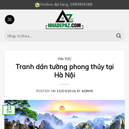
Skip
Hotline đặt hàng:
0989814088
to
content
TIN TỨC
Tranh dán tường phong thủy tại
Hà Nội
POSTED ON
23/01/2026
BY
ADMIN
23
Th1