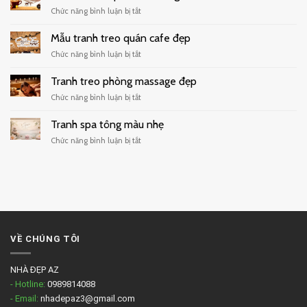
tường
ở
Chức năng bình luận bị tắt
quán
Tranh
trà
decor
Mẫu tranh treo quán cafe đẹp
sữa
quán
hiện
ở
Chức năng bình luận bị tắt
cafe
đại
Mẫu
tối
tranh
Tranh treo phòng massage đẹp
giản
treo
ở
Chức năng bình luận bị tắt
quán
Tranh
cafe
treo
Tranh spa tông màu nhẹ
đẹp
phòng
ở
Chức năng bình luận bị tắt
massage
Tranh
đẹp
spa
tông
màu
nhẹ
VỀ CHÚNG TÔI
NHÀ ĐẸP AZ
- Hotline:
0989814088
- Email:
nhadepaz3@gmail.com