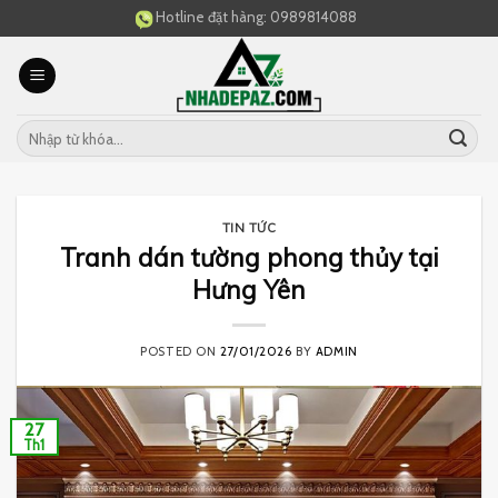
Skip
Hotline đặt hàng:
0989814088
to
content
TIN TỨC
Tranh dán tường phong thủy tại
Hưng Yên
POSTED ON
27/01/2026
BY
ADMIN
27
Th1