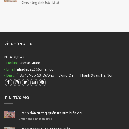
ở
Chức năng bình luận bị tắt
massage
Tranh
đẹp
spa
tông
màu
nhẹ
VỀ CHÚNG TÔI
NHÀ ĐẸP AZ
- Hotline:
0989814088
- Email:
nhadepaz3@gmail.com
- Địa chỉ:
Số 1, Ngõ 53, Đường Trường Chinh, Thanh Xuân, Hà Nội.
TIN TỨC MỚI
Tranh dán tường quán trà sữa hiện đại
ở
Chức năng bình luận bị tắt
Tranh
dán