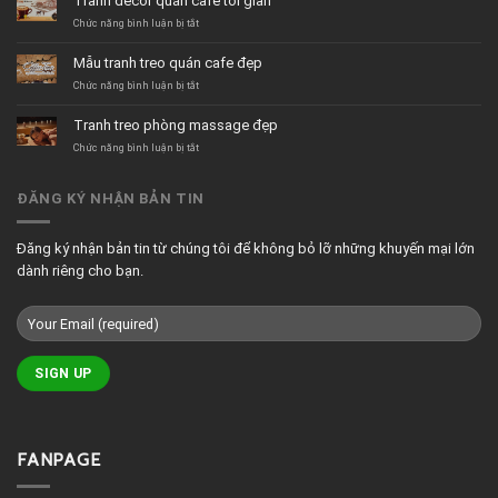
Tranh decor quán cafe tối giản
tường
quán
ở
Chức năng bình luận bị tắt
trà
Tranh
sữa
decor
Mẫu tranh treo quán cafe đẹp
hiện
quán
đại
cafe
ở
Chức năng bình luận bị tắt
tối
Mẫu
giản
tranh
Tranh treo phòng massage đẹp
treo
quán
ở
Chức năng bình luận bị tắt
cafe
Tranh
đẹp
treo
phòng
ĐĂNG KÝ NHẬN BẢN TIN
massage
đẹp
Đăng ký nhận bản tin từ chúng tôi để không bỏ lỡ những khuyến mại lớn
dành riêng cho bạn.
FANPAGE