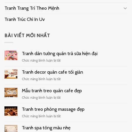
Tranh Trang Trí Theo Mệnh
Tranh Trúc Chỉ In Uv
BÀI VIẾT MỚI NHẤT
Tranh dán tường quán trà sữa hiện đại
ở
Chức năng bình luận bị tắt
Tranh
dán
Tranh decor quán cafe tối giản
tường
ở
Chức năng bình luận bị tắt
quán
Tranh
trà
decor
Mẫu tranh treo quán cafe đẹp
sữa
quán
hiện
ở
Chức năng bình luận bị tắt
cafe
đại
Mẫu
tối
tranh
Tranh treo phòng massage đẹp
giản
treo
ở
Chức năng bình luận bị tắt
quán
Tranh
cafe
treo
Tranh spa tông màu nhẹ
đẹp
phòng