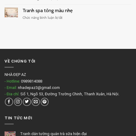
Tranh
cafe
treo
Tranh spa tông màu nhẹ
đẹp
phòng
ở
Chức năng bình luận bị tắt
massage
Tranh
đẹp
spa
tông
màu
nhẹ
VỀ CHÚNG TÔI
NHÀ ĐẸP AZ
- Hotline:
0989814088
- Email:
nhadepaz3@gmail.com
- Địa chỉ:
Số 1, Ngõ 53, Đường Trường Chinh, Thanh Xuân, Hà Nội.
TIN TỨC MỚI
Tranh dán tường quán trà sữa hiện đại