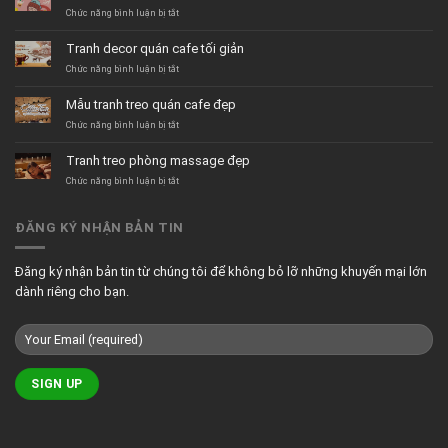
ở
Chức năng bình luận bị tắt
Tranh
dán
Tranh decor quán cafe tối giản
tường
quán
ở
Chức năng bình luận bị tắt
trà
Tranh
sữa
decor
Mẫu tranh treo quán cafe đẹp
hiện
quán
đại
cafe
ở
Chức năng bình luận bị tắt
tối
Mẫu
giản
tranh
Tranh treo phòng massage đẹp
treo
quán
ở
Chức năng bình luận bị tắt
cafe
Tranh
đẹp
treo
phòng
ĐĂNG KÝ NHẬN BẢN TIN
massage
đẹp
Đăng ký nhận bản tin từ chúng tôi để không bỏ lỡ những khuyến mại lớn
dành riêng cho bạn.