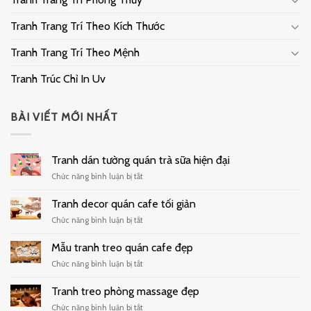
Tranh Trang Trí Theo Kích Thước
Tranh Trang Trí Theo Mệnh
Tranh Trúc Chỉ In Uv
BÀI VIẾT MỚI NHẤT
Tranh dán tường quán trà sữa hiện đại
ở
Chức năng bình luận bị tắt
Tranh
dán
Tranh decor quán cafe tối giản
tường
ở
Chức năng bình luận bị tắt
quán
Tranh
trà
decor
Mẫu tranh treo quán cafe đẹp
sữa
quán
hiện
ở
Chức năng bình luận bị tắt
cafe
đại
Mẫu
tối
tranh
Tranh treo phòng massage đẹp
giản
treo
ở
Chức năng bình luận bị tắt
quán