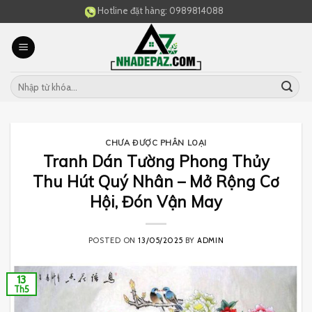
Skip
Hotline đặt hàng:
0989814088
to
content
CHƯA ĐƯỢC PHÂN LOẠI
Tranh Dán Tường Phong Thủy
Thu Hút Quý Nhân – Mở Rộng Cơ
Hội, Đón Vận May
POSTED ON
13/05/2025
BY
ADMIN
13
Th5