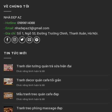
VỀ CHÚNG TÔI
NHÀ ĐẸP AZ
- Hotline:
0989814088
- Email:
nhadepaz3@gmail.com
- Địa chỉ:
Số 1, Ngõ 53, Đường Trường Chinh, Thanh Xuân, Hà Nội.
TIN TỨC MỚI
Tranh dán tường quán trà sữa hiện đại
ở
Chức năng bình luận bị tắt
Tranh
dán
Tranh decor quán cafe tối giản
tường
quán
ở
Chức năng bình luận bị tắt
trà
Tranh
sữa
decor
Mẫu tranh treo quán cafe đẹp
hiện
quán
đại
cafe
ở
Chức năng bình luận bị tắt
tối
Mẫu
giản
tranh
Tranh treo phòng massage đẹp
treo