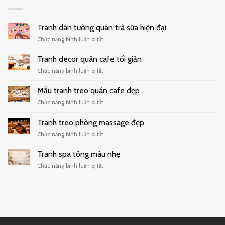
Tranh dán tường quán trà sữa hiện đại
ở
Chức năng bình luận bị tắt
Tranh
dán
Tranh decor quán cafe tối giản
tường
ở
Chức năng bình luận bị tắt
quán
Tranh
trà
decor
Mẫu tranh treo quán cafe đẹp
sữa
quán
hiện
ở
Chức năng bình luận bị tắt
cafe
đại
Mẫu
tối
tranh
Tranh treo phòng massage đẹp
giản
treo
ở
Chức năng bình luận bị tắt
quán
Tranh
cafe
treo
Tranh spa tông màu nhẹ
đẹp
phòng
ở
Chức năng bình luận bị tắt
massage
Tranh
đẹp
spa
tông
màu
nhẹ