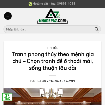
Skip
Hotline đặt hàng:
0989814088
to
content
TIN TỨC
Tranh phong thủy theo mệnh gia
chủ – Chọn tranh để ở thoải mái,
sống thuận lâu dài
POSTED ON
27/12/2025
BY
ADMIN
27
Th12