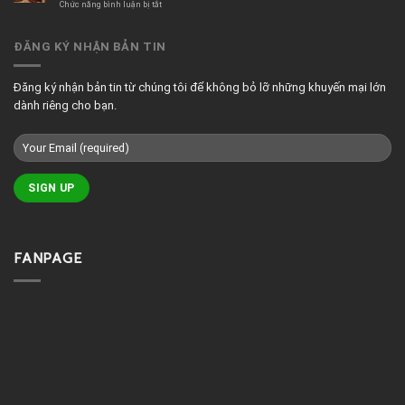
quán
ở
Chức năng bình luận bị tắt
cafe
Tranh
đẹp
treo
phòng
ĐĂNG KÝ NHẬN BẢN TIN
massage
đẹp
Đăng ký nhận bản tin từ chúng tôi để không bỏ lỡ những khuyến mại lớn
dành riêng cho bạn.
FANPAGE