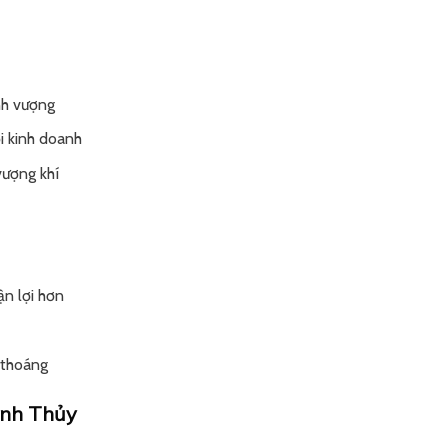
ịnh vượng
i kinh doanh
vượng khí
ận lợi hơn
 thoáng
ệnh Thủy