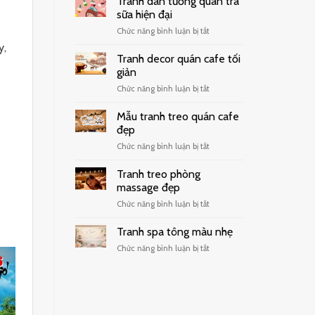
Tranh dán tường quán trà
sữa hiện đại
ở
Chức năng bình luận bị tắt
Tranh
y,
dán
Tranh decor quán cafe tối
tường
giản
quán
ở
Chức năng bình luận bị tắt
trà
Tranh
sữa
decor
hiện
Mẫu tranh treo quán cafe
quán
đại
đẹp
cafe
ở
Chức năng bình luận bị tắt
tối
Mẫu
giản
tranh
Tranh treo phòng
treo
massage đẹp
quán
ở
Chức năng bình luận bị tắt
cafe
Tranh
đẹp
treo
Tranh spa tông màu nhẹ
phòng
ở
Chức năng bình luận bị tắt
massage
Tranh
đẹp
spa
tông
màu
nhẹ