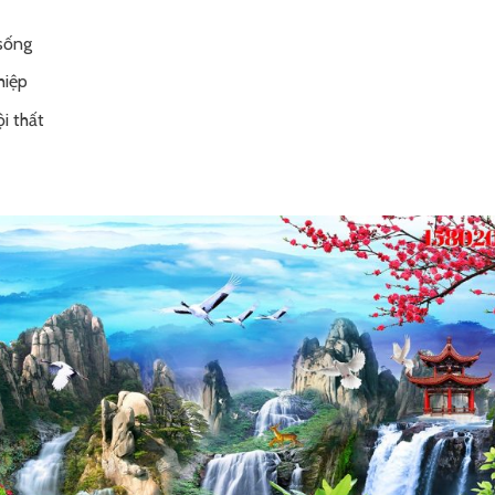
 sống
hiệp
i thất