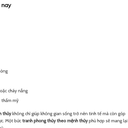
 nay
hòng
hoặc cháy nắng
bộ thẩm mỹ
h thủy
không chỉ giúp không gian sống trở nên tinh tế mà còn góp
cực. Một bức
tranh phong thủy theo mệnh thủy
phù hợp sẽ mang lại
hủ.