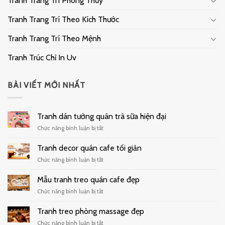
Tranh Trang Trí Phong Thủy
Tranh Trang Trí Theo Kích Thước
Tranh Trang Trí Theo Mệnh
Tranh Trúc Chỉ In Uv
BÀI VIẾT MỚI NHẤT
Tranh dán tường quán trà sữa hiện đại
ở
Chức năng bình luận bị tắt
Tranh
dán
Tranh decor quán cafe tối giản
tường
ở
Chức năng bình luận bị tắt
quán
Tranh
trà
decor
Mẫu tranh treo quán cafe đẹp
sữa
quán
hiện
ở
Chức năng bình luận bị tắt
cafe
đại
Mẫu
tối
tranh
Tranh treo phòng massage đẹp
giản
treo
ở
Chức năng bình luận bị tắt
quán