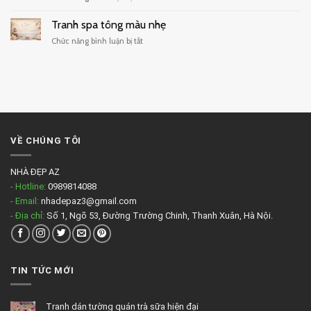
Tranh
cafe
treo
Tranh spa tông màu nhẹ
đẹp
phòng
ở
Chức năng bình luận bị tắt
massage
Tranh
đẹp
spa
tông
màu
nhẹ
VỀ CHÚNG TÔI
NHÀ ĐẸP AZ
- Hotline:
0989814088
- Email:
nhadepaz3@gmail.com
- Địa chỉ:
Số 1, Ngõ 53, Đường Trường Chinh, Thanh Xuân, Hà Nội.
TIN TỨC MỚI
Tranh dán tường quán trà sữa hiện đại