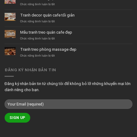
ở
Chức năng bình luận bị tắt
Tranh
dán
Tranh decor quán cafe tối giản
tường
quán
ở
Chức năng bình luận bị tắt
trà
Tranh
sữa
decor
Mẫu tranh treo quán cafe đẹp
hiện
quán
đại
cafe
ở
Chức năng bình luận bị tắt
tối
Mẫu
giản
tranh
Tranh treo phòng massage đẹp
treo
quán
ở
Chức năng bình luận bị tắt
cafe
Tranh
đẹp
treo
phòng
ĐĂNG KÝ NHẬN BẢN TIN
massage
đẹp
Đăng ký nhận bản tin từ chúng tôi để không bỏ lỡ những khuyến mại lớn
dành riêng cho bạn.