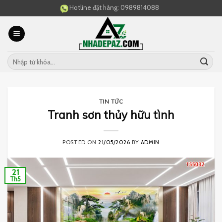
Skip
Hotline đặt hàng:
0989814088
to
content
TIN TỨC
Tranh sơn thủy hữu tình
POSTED ON
21/05/2026
BY
ADMIN
21
Th5