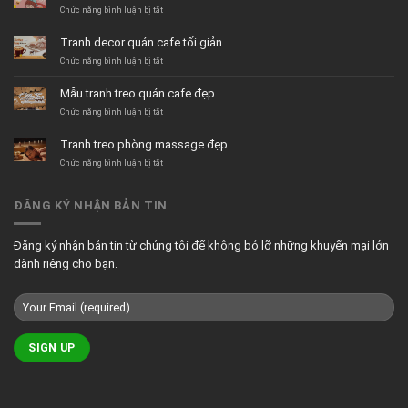
ở
Chức năng bình luận bị tắt
Tranh
dán
Tranh decor quán cafe tối giản
tường
quán
ở
Chức năng bình luận bị tắt
trà
Tranh
sữa
decor
Mẫu tranh treo quán cafe đẹp
hiện
quán
đại
cafe
ở
Chức năng bình luận bị tắt
tối
Mẫu
giản
tranh
Tranh treo phòng massage đẹp
treo
quán
ở
Chức năng bình luận bị tắt
cafe
Tranh
đẹp
treo
phòng
ĐĂNG KÝ NHẬN BẢN TIN
massage
đẹp
Đăng ký nhận bản tin từ chúng tôi để không bỏ lỡ những khuyến mại lớn
dành riêng cho bạn.