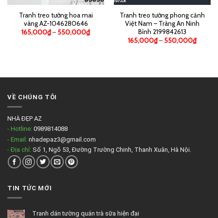
Tranh treo tường hoa mai
Tranh treo tường phong cảnh
vàng AZ-1046280646
Việt Nam – Tràng An Ninh
Bình 2199842613
165,000
₫
–
550,000
₫
165,000
₫
–
550,000
₫
VỀ CHÚNG TÔI
NHÀ ĐẸP AZ
- Hotline:
0989814088
- Email:
nhadepaz3@gmail.com
- Địa chỉ:
Số 1, Ngõ 53, Đường Trường Chinh, Thanh Xuân, Hà Nội.
TIN TỨC MỚI
Tranh dán tường quán trà sữa hiện đại