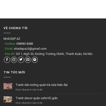
VỀ CHÚNG TÔI
NHÀ ĐẸP AZ
- Hotline:
0989814088
- Email:
nhadepaz3@gmail.com
- Địa chỉ:
Số 1, Ngõ 53, Đường Trường Chinh, Thanh Xuân, Hà Nội.
TIN TỨC MỚI
Tranh dán tường quán trà sữa hiện đại
ở
Chức năng bình luận bị tắt
Tranh
dán
Tranh decor quán cafe tối giản
tường
quán
ở
Chức năng bình luận bị tắt
trà
Tranh