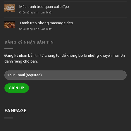
sữa
decor
Mẫu tranh treo quán cafe đẹp
hiện
quán
đại
cafe
ở
Chức năng bình luận bị tắt
tối
Mẫu
giản
tranh
Tranh treo phòng massage đẹp
treo
quán
ở
Chức năng bình luận bị tắt
cafe
Tranh
đẹp
treo
phòng
ĐĂNG KÝ NHẬN BẢN TIN
massage
đẹp
Đăng ký nhận bản tin từ chúng tôi để không bỏ lỡ những khuyến mại lớn
dành riêng cho bạn.
FANPAGE