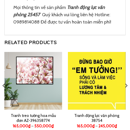
Mọi thông tin về sản phẩm
Tranh động lực văn
phòng 25457
Quý khách vui lòng liên hệ Hotline:
0989814088 Để được tư vấn hoàn toàn miễn phí!
RELATED PRODUCTS
Tranh treo tường hoa mẫu
Tranh động lực văn phòng
đơn AZ-396358774
38754
165,000
₫
–
550,000
₫
165,000
₫
–
245,000
₫