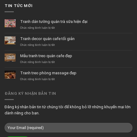
TIN TỨC MỚI
Tranh dán tường quán trà sữa hiện đại
ở
Chức năng bình luận bị tắt
Tranh
dán
Tranh decor quán cafe tối giản
tường
quán
ở
Chức năng bình luận bị tắt
trà
Tranh
sữa
decor
Mẫu tranh treo quán cafe đẹp
hiện
quán
đại
cafe
ở
Chức năng bình luận bị tắt
tối
Mẫu
giản
tranh
Tranh treo phòng massage đẹp
treo
quán
ở
Chức năng bình luận bị tắt
cafe
Tranh
đẹp
treo
phòng
ĐĂNG KÝ NHẬN BẢN TIN
massage
đẹp
Đăng ký nhận bản tin từ chúng tôi để không bỏ lỡ những khuyến mại lớn
dành riêng cho bạn.