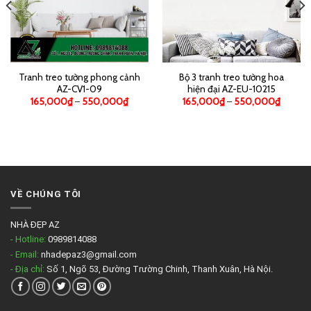
Tranh treo tường phong cảnh
Bộ 3 tranh treo tường hoa
AZ-CV1-09
hiện đại AZ-EU-10215
165,000
₫
–
550,000
₫
165,000
₫
–
550,000
₫
VỀ CHÚNG TÔI
NHÀ ĐẸP AZ
- Hotline:
0989814088
- Email:
nhadepaz3@gmail.com
- Địa chỉ:
Số 1, Ngõ 53, Đường Trường Chinh, Thanh Xuân, Hà Nội.