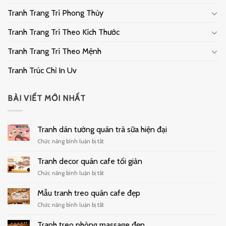
Tranh Trang Trí Phong Thủy
Tranh Trang Trí Theo Kích Thước
Tranh Trang Trí Theo Mệnh
Tranh Trúc Chỉ In Uv
BÀI VIẾT MỚI NHẤT
Tranh dán tường quán trà sữa hiện đại
ở
Chức năng bình luận bị tắt
Tranh
dán
Tranh decor quán cafe tối giản
tường
ở
Chức năng bình luận bị tắt
quán
Tranh
trà
decor
Mẫu tranh treo quán cafe đẹp
sữa
quán
hiện
ở
Chức năng bình luận bị tắt
cafe
đại
Mẫu
tối
tranh
Tranh treo phòng massage đẹp
giản