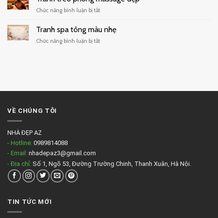
treo
ở
Chức năng bình luận bị tắt
quán
Tranh
cafe
treo
Tranh spa tông màu nhẹ
đẹp
phòng
ở
Chức năng bình luận bị tắt
massage
Tranh
đẹp
spa
tông
màu
nhẹ
VỀ CHÚNG TÔI
NHÀ ĐẸP AZ
- Hotline:
0989814088
- Email:
nhadepaz3@gmail.com
- Địa chỉ:
Số 1, Ngõ 53, Đường Trường Chinh, Thanh Xuân, Hà Nội.
TIN TỨC MỚI