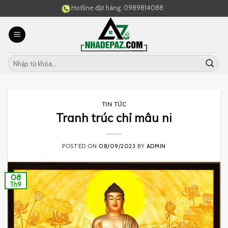
Skip
Hotline đặt hàng:
0989814088
to
content
TIN TỨC
Tranh trúc chỉ mâu ni
POSTED ON
08/09/2023
BY
ADMIN
08
Th9