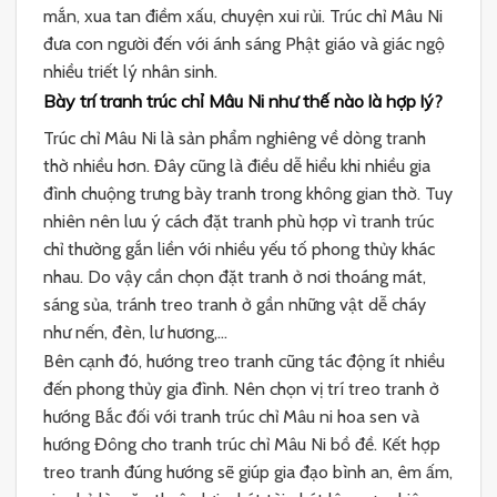
mắn, xua tan điềm xấu, chuyện xui rủi. Trúc chỉ Mâu Ni
đưa con người đến với ánh sáng Phật giáo và giác ngộ
nhiều triết lý nhân sinh.
Bày trí tranh trúc chỉ Mâu Ni như thế nào là hợp lý?
Trúc chỉ Mâu Ni là sản phẩm nghiêng về dòng tranh
thờ nhiều hơn. Đây cũng là điều dễ hiểu khi nhiều gia
đình chuộng trưng bày tranh trong không gian thờ. Tuy
nhiên nên lưu ý cách đặt tranh phù hợp vì tranh trúc
chỉ thường gắn liền với nhiều yếu tố phong thủy khác
nhau. Do vậy cần chọn đặt tranh ở nơi thoáng mát,
sáng sủa, tránh treo tranh ở gần những vật dễ cháy
như nến, đèn, lư hương,…
Bên cạnh đó, hướng treo tranh cũng tác động ít nhiều
đến phong thủy gia đình. Nên chọn vị trí treo tranh ở
hướng Bắc đối với tranh trúc chỉ Mâu ni hoa sen và
hướng Đông cho tranh trúc chỉ Mâu Ni bồ đề. Kết hợp
treo tranh đúng hướng sẽ giúp gia đạo bình an, êm ấm,