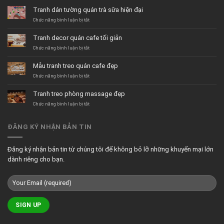
Tranh dán tường quán trà sữa hiện đại
ở
Chức năng bình luận bị tắt
Tranh
dán
Tranh decor quán cafe tối giản
tường
quán
ở
Chức năng bình luận bị tắt
trà
Tranh
sữa
decor
Mẫu tranh treo quán cafe đẹp
hiện
quán
đại
cafe
ở
Chức năng bình luận bị tắt
tối
Mẫu
giản
tranh
Tranh treo phòng massage đẹp
treo
quán
ở
Chức năng bình luận bị tắt
cafe
Tranh
đẹp
treo
phòng
ĐĂNG KÝ NHẬN BẢN TIN
massage
đẹp
Đăng ký nhận bản tin từ chúng tôi để không bỏ lỡ những khuyến mại lớn
dành riêng cho bạn.